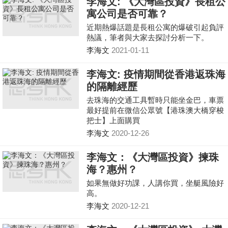
李海文: 《大灣區投資》長租公
寓公司是否可靠？
近期熱爆話題是長租公寓的爆破引起負評
熱議，筆者與大家去探討分析一下。
李海文
2021-01-11
李海文: 疫情期間從香港返珠海
的隔離經歷
去珠海的交通工具暫時只能坐金巴，車票
最好提前在微信公眾號【港珠澳大橋穿梭
把士】上面購買
李海文
2020-12-26
李海文：《大灣區投資》揀珠
海？惠州？
如果無做好功課，人講你買，坐艇風險好
高。
李海文
2020-12-21