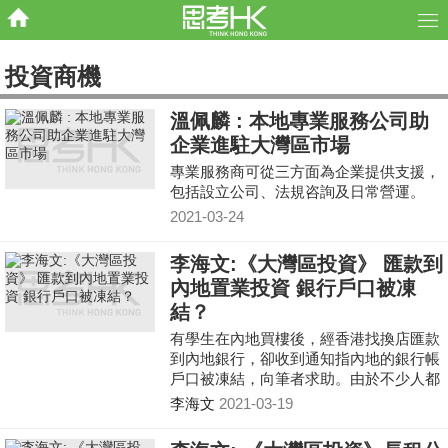
投資商機
溫佩麟 : 本地專業服務公司助
企業進駐大灣區市場
專業服務商可從三方面為企業提供支援，
包括設立公司、法規咨詢及日常營運。
2021-03-24
李海文:《大灣區投資》 匯款到
內地置業投資 銀行戶口被凍
結？
有學生在內地買樓後，經香港找換店匯款
到內地銀行，卻收到通知指內地的銀行帳
戶口被凍結，向筆者求助。由於不少人都
遇到同樣問題，今期一次過為大家拆解。
李海文
2021-03-19