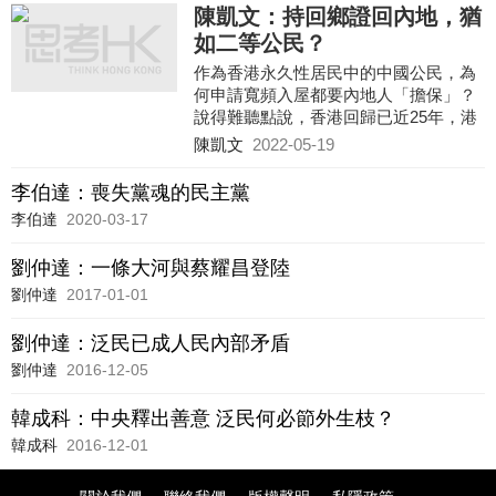
陳凱文：持回鄉證回內地，猶
如二等公民？
作為香港永久性居民中的中國公民，為
何申請寬頻入屋都要內地人「擔保」？
說得難聽點說，香港回歸已近25年，港
人如是因為持有回鄉證，在內地便被視
陳凱文
2022-05-19
作二等公民的話，即使官方在宣傳上如
何強調中港一家人，都沒有實質意義。
李伯達：喪失黨魂的民主黨
李伯達
2020-03-17
劉仲達：一條大河與蔡耀昌登陸
劉仲達
2017-01-01
劉仲達：泛民已成人民內部矛盾
劉仲達
2016-12-05
韓成科：中央釋出善意 泛民何必節外生枝？
韓成科
2016-12-01