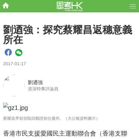
劉迺強：探究蔡耀昌返穗意義
所在
2017-01-17
劉迺強
資深時事評論員
蔡耀昌早前領取回鄉證前往廣州。（大公報資料圖片）
香港市民支援愛國民主運動聯合會（香港支聯