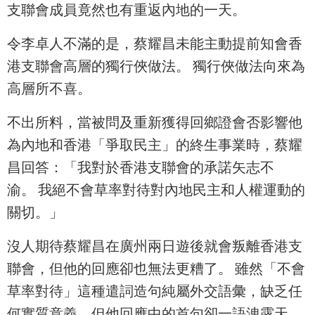
支聯會成員竟然也有重返內地的一天。
令李卓人不滿的是，蔡耀昌未能主動提前知會香
港支聯會高層的獨行俠做法。 獨行俠做法向來為
高層所不喜。
不出所料，當被問及重新獲得回鄉證會否影響他
為內地和香港「爭取民主」的終生事業時，蔡耀
昌回答：「我對於香港支聯會的承諾矢志不
渝。 我絕不會草率對待對內地民主和人權運動的
關切。」
沒人期待蔡耀昌在廣州兩日遊後就會叛離香港支
聯會，但他的回應卻也無法更糟了。 雖然「不會
草率對待」這種遣詞造句純屬外交語彙，缺乏任
何實質意義，但他回應中的首句卻一語洩露天