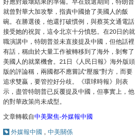
好應對最壞結果的準備。早在競選期間，特朗普
就曾對華大加攻擊，指責中國搶了美國人的飯
碗。在勝選後，他還打破慣例，與蔡英文通電話
接受她的祝賀，這令北京十分憤怒。在20日的就
職演講中，特朗普並未直接提及中國，但他話裡
有話，稱由於大量工作被轉移到了海外，剝奪了
美國人的就業機會。21日《人民日報》海外版頭
版的評論稱，兩國都不應嘗試“壓服”對方，而要
追求雙贏，要管控好分歧。《環球時報》則表
示，盡管特朗普已反覆提及中國，但事實上，他
的對華政策尚未成型。
文章轉載自
中美聚焦-外媒報中國
外媒報中國
,
中美關係