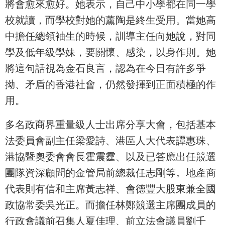
將會愈來愈好。她表示，自己中小學都在同一學
校就讀，而學校對她的薰陶是終生受用。當她高
中擔任總領袖生的時候，訓導主任向她說，對同
學及低年級學妹，要關懷、感染，以身作則。她
將這句話視為金石良言，認為在今日有許多爭
拗、矛盾的香港社會，仍然發揮到正面積極的作
用。
多名政商界重量級人士出席分享大會，包括基本
法委員會副主任梁愛詩、港區人大代表譚惠珠、
港協暨奧委會會長霍震霆、以及已答應出任競選
團隊資深顧問的金管局前總裁任志剛等。地產商
代表則有信和主席黃志祥、會德豐大股東兼全國
政協常委吳光正。而擔任林鄭競選主席團成員的
行政會議前召集人夏佳理、前立法會議員劉千