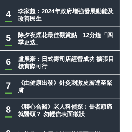
李家超：2024年政府增強發展動能及
4
改善民生
除夕夜煙花最佳觀賞點 12分鐘「四
5
季更迭」
盧展豪：日式壽司店經營成功 擴張目
6
標實際可行
《由健康出發》針灸刺激皮層達至緊
7
膚
《聯心合醫》老人科偵探︰長者頭痛
8
就醫頭？ 勿輕信表面徵狀