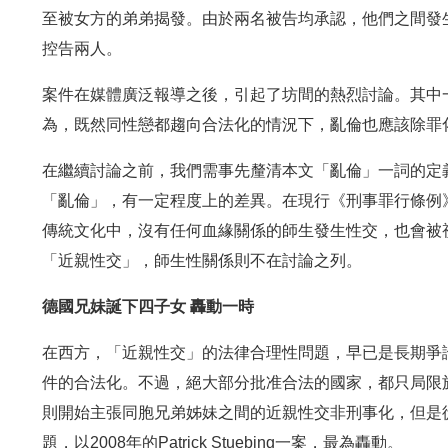
至被女方的弟弟揭發。由於兩名被告均承認，他們之間發
控告兩人。
案件在媒體廣泛報導之後，引起了坊間的熱烈討論。其中
為，既然同性戀都趨向合法化的情況下，亂倫也應該除罪
在繼續討論之前，我們需事先釐清本文「亂倫」一詞的定
「亂倫」，有一定程度上的差異。在現行《刑事罪行條例
傳統文化中，沒有任何血緣關係的師生發生性交，也會被
「近親性交」，師生性關係則不在討論之列。
德國兄妹誕下四子女 轟動一時
在西方，「近親性交」的法律合理性問題，早已是長期爭
件的合法化。不過，絕大部分批准合法的國家，都只局限
則開始主張同胞兄弟姊妹之間的近親性交非刑事化，但是
題，以2008年的Patrick Stuebing一案，最為轟動。