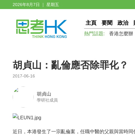
2026年8月7日 ｜ 星期五
主頁
要聞
政治
熱門話題:
香港怎麼辦
胡貞山：亂倫應否除罪化？
2017-06-16
胡貞山
學研社成員
近日，本港發生了一宗亂倫案，任職中醫的父親與當時同