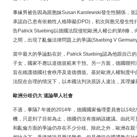
事緣男被告因為跟胞妹Susan Karolewski發生性關
承認自己患有依賴性人格障礙(DPD)，初次與胞兄發生
告Patrick Stuebing以德國法院侵犯歐洲人權公
之間，出現了亂倫法律問題上的爭議(Stuebing V Germany, n
當中最大的爭論點在於，Patrick Stuebing認為
子女，國家不應以道德規範來干預。另一方面，德國聯邦
旨在維護德國社會秩序及道德價值。基於歐洲人權制度中的「自由判斷
法院在合理的情況下，以本國法判決原訴人違法，其理據
歐洲分歧仍大 遑論華人社會
不過，事隔7 年後的2014年，德國國家倫理委員會以1
機，只是到了目前為止，德國仍沒有接納該建議。由此可
和亂倫方面的爭論仍存在不少分歧。除此之外，歐洲在親