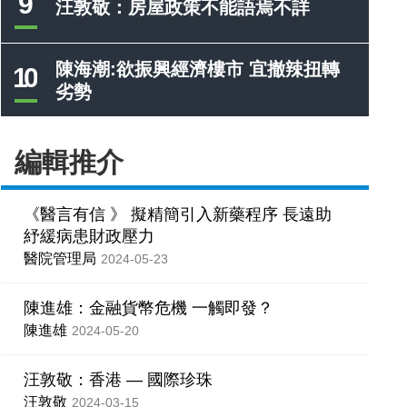
9
汪敦敬：房屋政策不能語焉不詳
陳海潮:欲振興經濟樓市 宜撤辣扭轉
10
劣勢
編輯推介
《醫言有信 》 擬精簡引入新藥程序 長遠助
紓緩病患財政壓力
醫院管理局
2024-05-23
陳進雄：金融貨幣危機 一觸即發？
陳進雄
2024-05-20
汪敦敬：香港 — 國際珍珠
汪敦敬
2024-03-15