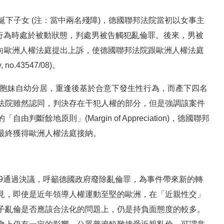
係，並誕下子女 (注：當中兩名殘障)，德國聯邦法院當初以女事主
性行為時處於被動狀態，判處男被告觸犯亂倫罪。後來，男被
約第8條，向歐洲人權法庭提出上訴，使德國聯邦法院跟歐洲人權法庭
o.43547/08)。
他跟自己的胞妹自幼分居，重逢後基於合意下發生性行為，而產下四名
法院雖然認同，判決存在干犯人權的部分，但是強調該案件
餘地原則」(Margin of Appreciation)，德國聯邦
最終獲得歐洲人權法庭接納。
4比9通過決議，呼籲德國政府廢除亂倫罪，為事件帶來新的轉
見，即使是近年領導人權運動至堅的歐洲，在「近親性交」
子亂倫是否應該合法化的問題上，仍是持負面態度的較多。