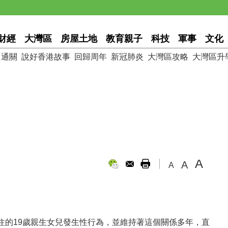
財經
大灣區
房屋土地
教育親子
科技
軍事
文化
通關
說好香港故事
回歸周年
新冠肺炎
大灣區攻略
大灣區升
A
A
A
住的19歲親生女兒發生性行為，並維持著這個關係多年，直