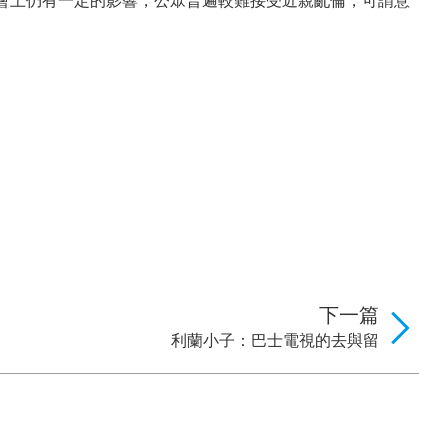
會上仍有一定的影響，公眾普遍較難接受近親亂倫，可謂意
下一篇
利蘭小子：巴士電視的去與留