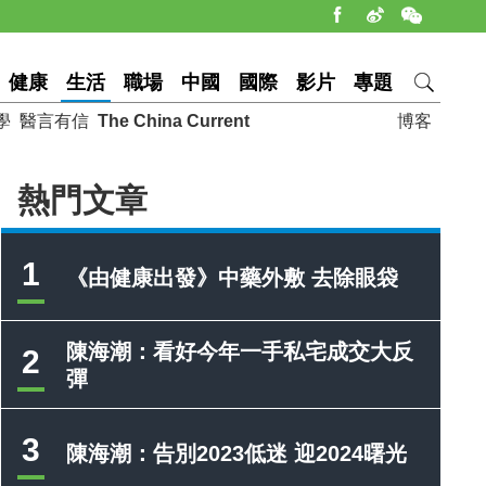
健康
生活
職場
中國
國際
影片
專題
學
醫言有信
The China Current
博客
熱門文章
1
《由健康出發》中藥外敷 去除眼袋
陳海潮：看好今年一手私宅成交大反
2
彈
3
陳海潮：告別2023低迷 迎2024曙光