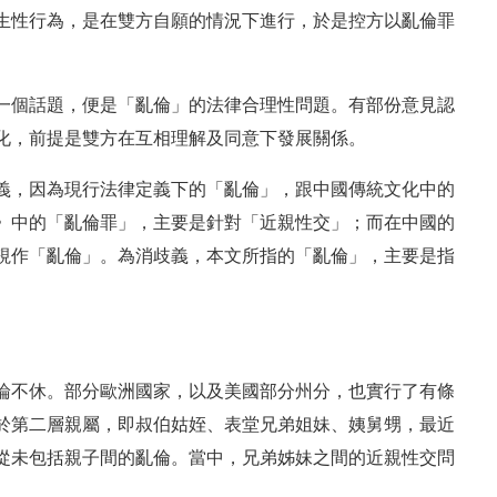
生性行為，是在雙方自願的情況下進行，於是控方以亂倫罪
一個話題，便是「亂倫」的法律合理性問題。有部份意見認
化，前提是雙方在互相理解及同意下發展關係。
義，因為現行法律定義下的「亂倫」，跟中國傳統文化中的
》中的「亂倫罪」，主要是針對「近親性交」；而在中國的
視作「亂倫」。為消歧義，本文所指的「亂倫」，主要是指
論不休。部分歐洲國家，以及美國部分州分，也實行了有條
於第二層親屬，即叔伯姑姪、表堂兄弟姐妹、姨舅甥，最近
從未包括親子間的亂倫。當中，兄弟姊妹之間的近親性交問