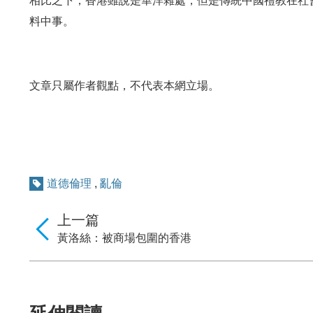
相比之下，香港雖說是華洋雜處，但是傳統中國禮教在社
料中事。
文章只屬作者觀點，不代表本網立場。
道德倫理
,
亂倫
上一篇
黃洛絲：被商場包圍的香港