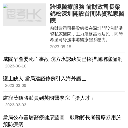
跨境醫療服務 前財政司長梁
錦松深圳開設首間港資私家醫
院
前財政司司長梁錦松在深圳開設首間港
資私家醫院，主力服務當地居民，同時
希望可紓援本港醫療體系壓力。
2023-09-18
威院早產嬰死亡事故 院方承認缺失已採措施堵塞漏洞
2023-06-16
護士缺人 當局建議修例引入海外護士
2023-03-09
盧寵茂稱將派員到英國醫學院「搶人才」
2023-03-03
當局公布基層醫療健康藍圖 鼓勵將長者醫療券用於
預防疾病