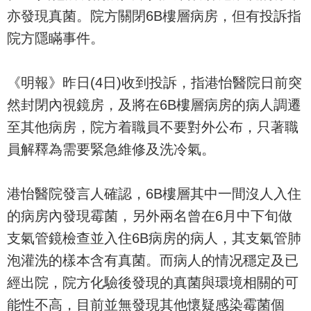
亦發現真菌。院方關閉6B樓層病房，但有投訴指
院方隱瞞事件。
《明報》昨日(4日)收到投訴，指港怡醫院日前突
然封閉內視鏡房，及將在6B樓層病房的病人調遷
至其他病房，院方着職員不要對外公布，只著職
員解釋為需要緊急維修及洗冷氣。
港怡醫院發言人確認，6B樓層其中一間沒人入住
的病房內發現霉菌，另外兩名曾在6月中下旬做
支氣管鏡檢查並入住6B病房的病人，其支氣管肺
泡灌洗的樣本含有真菌。而病人的情况穩定及已
經出院，院方化驗後發現的真菌與環境相關的可
能性不高，目前並無發現其他懷疑感染霉菌個