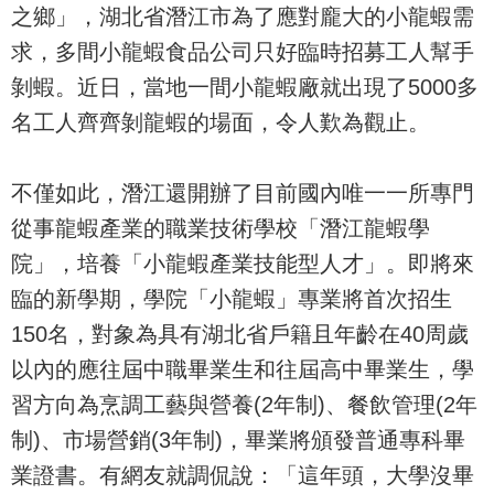
之鄉」，湖北省潛江市為了應對龐大的小龍蝦需
求，多間小龍蝦食品公司只好臨時招募工人幫手
剝蝦。近日，當地一間小龍蝦廠就出現了5000多
名工人齊齊剝龍蝦的場面，令人歎為觀止。
不僅如此，潛江還開辦了目前國內唯一一所專門
從事龍蝦產業的職業技術學校「潛江龍蝦學
院」，培養「小龍蝦產業技能型人才」。即將來
臨的新學期，學院「小龍蝦」專業將首次招生
150名，對象為具有湖北省戶籍且年齡在40周歲
以內的應往屆中職畢業生和往屆高中畢業生，學
習方向為烹調工藝與營養(2年制)、餐飲管理(2年
制)、市場營銷(3年制)，畢業將頒發普通專科畢
業證書。有網友就調侃說：「這年頭，大學沒畢