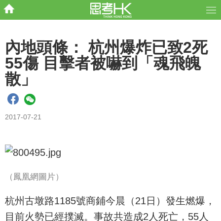
內地頭條： 杭州爆炸已致2死
55傷 目擊者被嚇到「魂飛魄
散」
2017-07-21
（鳳凰網圖片）
杭州古墩路1185號商鋪今晨（21日）發生燃爆，
目前火勢已經撲滅。事故共造成2人死亡，55人