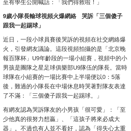
至有學生公開喊話：「我們得救啦！」
9歲小隊長輸球視頻火爆網絡 哭訴「三個傻子
跟我一起踢球」
近日，一段小球員賽後哭訴的視頻在社交網絡爆
火，引發網友議論。這段視頻拍攝的是「北京晚
報百隊杯」U9年齡段的一場小組賽，視頻中的小
男孩是團隊之星足球俱樂部U9隊伍的隊長。當時
球隊在小組賽的一場比賽中上半場便以0：5落
後，難過的小隊長在中場休息時哭著對隊友表達
了不滿：「三個傻子跟我一起踢球。」
有網友認為哭訴隊友的小男孩「很可愛」：「至
少他真的很努力想贏」、「這孩子將來必成大
器」。不過也有人並不看好，認為「得失心太重