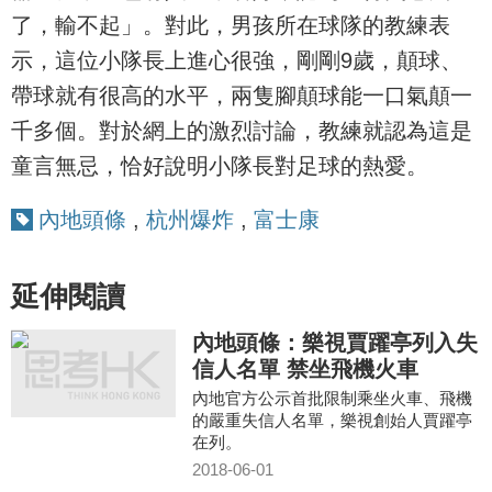
了，輸不起」。對此，男孩所在球隊的教練表
示，這位小隊長上進心很強，剛剛9歲，顛球、
帶球就有很高的水平，兩隻腳顛球能一口氣顛一
千多個。對於網上的激烈討論，教練就認為這是
童言無忌，恰好說明小隊長對足球的熱愛。
內地頭條
,
杭州爆炸
,
富士康
延伸閱讀
內地頭條：樂視賈躍亭列入失
信人名單 禁坐飛機火車
內地官方公示首批限制乘坐火車、飛機
的嚴重失信人名單，樂視創始人賈躍亭
在列。
2018-06-01