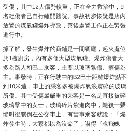
受傷，其中12人傷勢較重，正在全力救治中，9
名輕傷者已自行離開醫院。事故初步懷疑是店內
放置的煤氣罐爆炸導致，善後處置工作正在緊張
進行中。
據了解，發生爆炸的商鋪是一間餐廳，起火處位
於1樓廚房，內有多個大型煤氣罐。爆炸傷者大
多為路人和巴士乘客，主要以玻璃紮傷、擦傷為
主。事發時，正在行駛中的B2巴士距離爆炸點不
到10米遠，車上的乘客多被爆炸氣浪震碎的玻璃
所傷。其中受傷最嚴重的乘客是一名是直接被碎
玻璃擊中的女士，玻璃碎片紮進肉中，隨後一聲
慘叫後躺倒在公交車上。有當事乘客就說：「爆
炸發生時，大家都以為沒命了，嚇得『魂飛魄