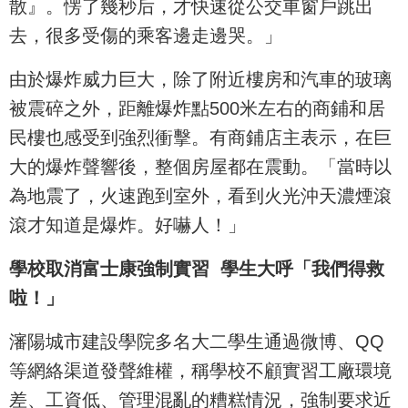
散』。愣了幾秒后，才快速從公交車窗戶跳出
去，很多受傷的乘客邊走邊哭。」
由於爆炸威力巨大，除了附近樓房和汽車的玻璃
被震碎之外，距離爆炸點500米左右的商鋪和居
民樓也感受到強烈衝擊。有商鋪店主表示，在巨
大的爆炸聲響後，整個房屋都在震動。「當時以
為地震了，火速跑到室外，看到火光沖天濃煙滾
滾才知道是爆炸。好嚇人！」
學校取消富士康強制實習 學生大呼「我們得救
啦！」
瀋陽城市建設學院多名大二學生通過微博、QQ
等網絡渠道發聲維權，稱學校不顧實習工廠環境
差、工資低、管理混亂的糟糕情況，強制要求近