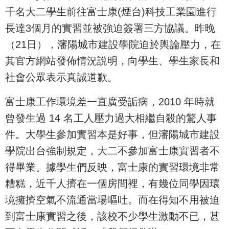
千名大二學生前往富士康(煙台)科技工業園進行
長達3個月的實習並被強迫簽署三方協議。昨晚
（21日），瀋陽城市建設學院迫於輿論壓力，在
其官方網站發佈情況說明，向學生、學生家長和
社會公眾表示真誠道歉。
富士康工作環境差一直廣受詬病，2010 年時就
曾發生過 14 名工人壓力過大相繼自殺的驚人事
件。大學生參加實習本是好事，但瀋陽城市建設
學院出台強制規定，大二不參加富士康實習者不
得畢業。據學生們反映，富士康的實習環境非常
糟糕，近千人擠在一個房間裡，有幾位同學因環
境擁擠空氣不流通當場嘔吐。而在得知不用被迫
到富士康實習之後，該校不少學生激動不已，甚