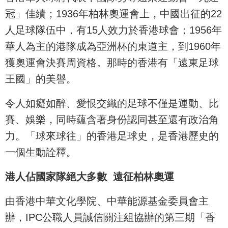
冠」佳績；1936年柏林奧運會上，中國出征的22
人足球隊伍中，有15人效力於香港球會；1956年
華人為主的港隊成為亞洲杯的東道主，到1960年
獲奧運會決賽周資格。那時的香港有「遠東足球
王國」的美譽。
令人如癡如醉、愛恨交織的足球不僅是運動、比
賽、娛樂，同時蘊含著身份認同甚至還有政治角
力。「球來球往」的香港足球史，是香港歷史的
一個生動詮釋。
港人佔國家隊絕大多數 遠征柏林奧運
由香港中華文化學院、中華能源基金委員會主
辦，IPC公職人員誠信關注組協辦的第三期「香