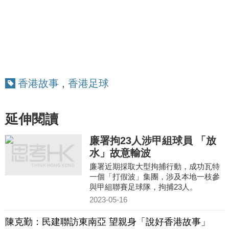
香港故事
,
香港足球
延伸閱讀
廉署拘23人涉甲組球員 「放
水」故意輸波
廉署近期採取大型拘捕行動，成功瓦特
一個「打假波」集團，涉及本地一枝參
與甲組聯賽足球隊，拘捕23人。
2023-05-16
陳克勤：民建聯訪東南亞 望親身「說好香港故事」