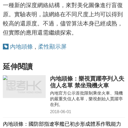
一種新的深度網絡結構，來對美化圖像進行盲復
原。實驗表明，該網絡在不同尺度上均可以得到
較高的還原度。不過，儘管算法本身已經成熟，
但實際的應用還需繼續探索。
內地頭條
,
柔性顯示屏
延伸閱讀
內地頭條：樂視賈躍亭列入失
信人名單 禁坐飛機火車
內地官方公示首批限制乘坐火車、飛機
的嚴重失信人名單，樂視創始人賈躍亭
在列。
2018-06-01
內地頭條：國防部指遼寧艦已初步形成體系作戰能力