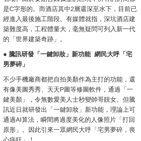
是C字形的。而酒店其中2層還深至水下，目前已
經進入最後施工階段。有媒體就指，深坑酒店建
築難度高，工程體量大，毫無疑問可列入新一代
的「世界建築奇跡」。
● 騰訊研發「一鍵卸妝」新功能 網民大呼「宅
男夢碎」
不少手機廠商都把自拍美顏作為主打的功能，還
有像美圖秀秀、天天P圖等修圖軟件，通過「一
鍵美顏」，令無數愛美人士秒變帥哥靚女。但騰
訊近日就研發出「一鍵卸妝」新功能，理論上可
通過AI算法，瞬間將過度美化的人像照片「打回
原形」。因此引來一眾網民大呼「宅男夢碎，喪
心病狂」！