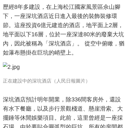
歷經8年多建設，在上海松江國家風景區佘山腳
下，一座深坑酒店近日進入最後的裝飾裝修環
節。這座投資6億元建造的酒店，地平面上2層，
地平面以下16層，位於一座深達80米的廢棄大坑
內，因此被稱為「深坑酒店」。 從空中俯瞰，猶
如瀑布懸掛在巨坑的峭壁上。
正在建設中的深坑酒店（人民日報圖片）
深坑酒店預計明年開業，除336間客房外，還設
有水下餐廳，以及步行景觀棧道、懸崖滑索、大
擺錘等休閒娛樂項目。此前，這里曾經是一座採
石場。由於要貼合圓弧型的巨坑，所有的房間都