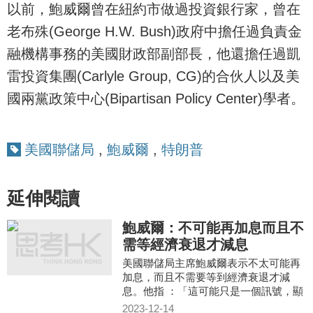
以前，鮑威爾曾在紐約市做過投資銀行家，曾在
老布殊(George H.W. Bush)政府中擔任過負責金
融機構事務的美國財政部副部長，他還擔任過凱
雷投資集團(Carlyle Group, CG)的合伙人以及美
國兩黨政策中心(Bipartisan Policy Center)學者。
美國聯儲局
,
鮑威爾
,
特朗普
延伸閱讀
鮑威爾：不可能再加息而且不
需等經濟衰退才減息
美國聯儲局主席鮑威爾表示不太可能再
加息，而且不需要等到經濟衰退才減
息。他指 ：「這可能只是一個訊號，顯
示經濟已正常化，而不再需要緊縮政
2023-12-14