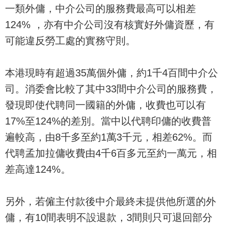
一類外傭，中介公司的服務費最高可以相差
124% ，亦有中介公司沒有核實好外傭資歷，有
可能違反勞工處的實務守則。
本港現時有超過35萬個外傭，約1千4百間中介公
司。消委會比較了其中33間中介公司的服務費，
發現即使代聘同一國籍的外傭，收費也可以有
17%至124%的差別。當中以代聘印傭的收費普
遍較高，由8千多至約1萬3千元，相差62%。而
代聘孟加拉傭收費由4千6百多元至約一萬元，相
差高達124%。
另外，若僱主付款後中介最終未提供他所選的外
傭，有10間表明不設退款，3間則只可退回部分