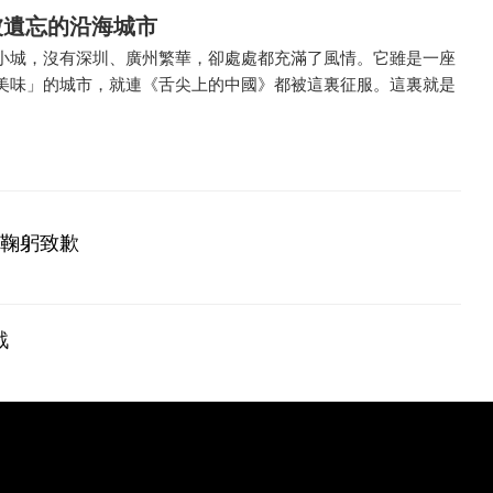
被遺忘的沿海城市
小城，沒有深圳、廣州繁華，卻處處都充滿了風情。它雖是一座
美味」的城市，就連《舌尖上的中國》都被這裏征服。這裏就是
播鞠躬致歉
戰