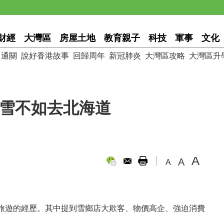
財經
大灣區
房屋土地
教育親子
科技
軍事
文化
通關
說好香港故事
回歸周年
新冠肺炎
大灣區攻略
大灣區升
看雪不如去北海道
A
A
A
旅遊的經歷。其中提到雪鄉店大欺客、物價高企、強迫消費