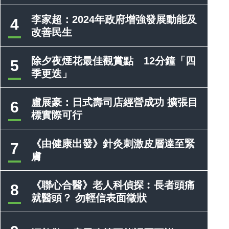
李家超：2024年政府增強發展動能及
4
改善民生
除夕夜煙花最佳觀賞點 12分鐘「四
5
季更迭」
盧展豪：日式壽司店經營成功 擴張目
6
標實際可行
《由健康出發》針灸刺激皮層達至緊
7
膚
《聯心合醫》老人科偵探︰長者頭痛
8
就醫頭？ 勿輕信表面徵狀