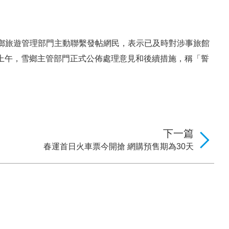
鄉旅遊管理部門主動聯繫發帖網民，表示已及時對涉事旅館
）上午，雪鄉主管部門正式公佈處理意見和後續措施，稱「誓
下一篇
春運首日火車票今開搶 網購預售期為30天