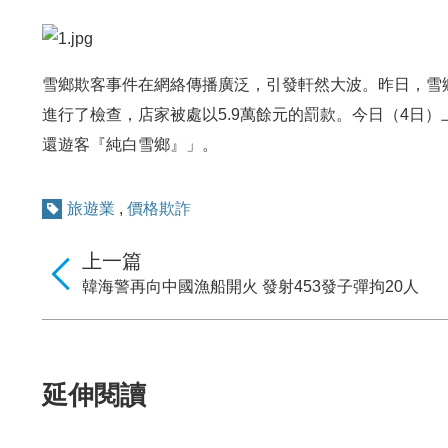
雪鄉欺客事件在網絡傳播廣泛，引發軒然大波。昨日，雪
進行了檢查，店家被處以5.9萬餘元的罰款。今日（4日
還遊客『純白雪鄉』」。
旅遊業
,
價格欺詐
上一篇
韓海警再向中國漁船開火 發射453發子彈拘20人
延伸閱讀