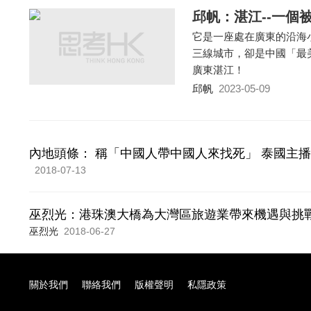
邱帆：湛江--一個
它是一座處在廣東的沿海
三線城市，卻是中國「最
廣東湛江！
邱帆
2023-05-09
內地頭條： 稱「中國人帶中國人來找死」 泰國主
2018-07-13
巫烈光：港珠澳大橋為大灣區旅遊業帶來機遇與挑
巫烈光
2018-06-27
關於我們
聯絡我們
版權聲明
私隱政策