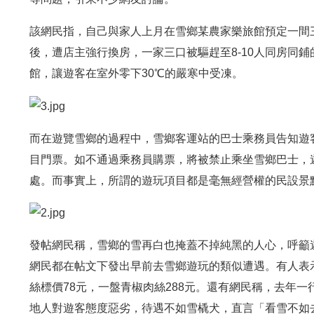
該網民指，自己與家人上月在雪鄉某農家樂旅館預定一間三
後，遭店主強行換房，一家三口被驅趕至8-10人同房同
館，讓遊客在室外零下30℃的嚴寒中受凍。
而在遊覽雪鄉的過程中，雪鄉客運站的巴士乘務員告知遊
目門票。如不通過乘務員購票，將被禁止乘坐雪鄉巴士，
處。而事實上，所謂的遊玩項目都是毫無經營權的民設景
發帖網民稱，雪鄉的雪再白也掩蓋不掉純黑的人心，呼籲
網民都在帖文下發出早前去雪鄉遊玩的類似遭遇。有人表
絲標價78元，一盤青椒肉絲288元。還有網民稱，去年一
地人對遊客態度惡劣，待遇不如雪橇犬，直言「看雪不如