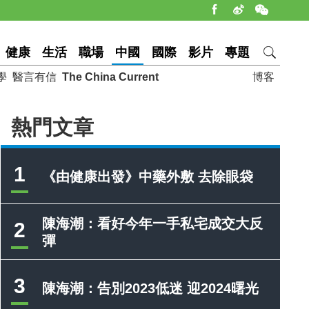
健康
生活
職場
中國
國際
影片
專題
學
醫言有信
The China Current
博客
熱門文章
1
《由健康出發》中藥外敷 去除眼袋
陳海潮：看好今年一手私宅成交大反
2
彈
3
陳海潮：告別2023低迷 迎2024曙光