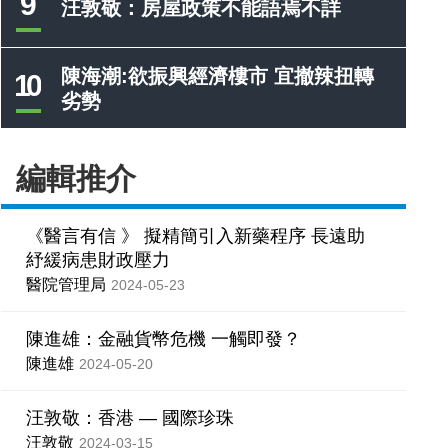
9
汪敦敬：房屋政策不能語焉不詳
陳海潮:欲振興經濟樓市 宜撤辣扭轉
10
劣勢
編輯推介
《醫言有信 》 擬精簡引入新藥程序 長遠助
紓緩病患財政壓力
醫院管理局
2024-05-23
陳進雄：金融貨幣危機 一觸即發？
陳進雄
2024-05-20
汪敦敬：香港 — 國際珍珠
汪敦敬
2024-03-15