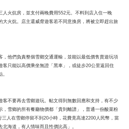
人火炕房，並支付兩晚費用552元。不料到店入住一晚
鋪的大火炕。店主還威脅遊客若不同意換房，將被立即趕出旅
客，他們負責整個雪鄉交通運輸，並能以最低價售賣遊玩項
遊客只能以高價乘坐無證「黑車」，或徒步20公里返回住
點。
遊客不要再去雪鄉遊玩。帖文得到無數回應和支持，有不少
示，雪鄉的所有餐廳物價都「貴到離譜」，普通一份酸菜粉
行三人在雪鄉停留不到20小時，花費竟高達2200人民幣，當
去北海道，有人情味而且性價比高」。