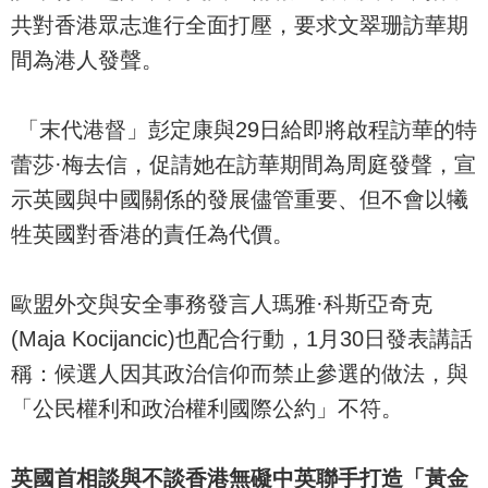
共對香港眾志進行全面打壓，要求文翠珊訪華期
間為港人發聲。
「末代港督」彭定康與29日給即將啟程訪華的特
蕾莎·梅去信，促請她在訪華期間為周庭發聲，宣
示英國與中國關係的發展儘管重要、但不會以犧
牲英國對香港的責任為代價。
歐盟外交與安全事務發言人瑪雅·科斯亞奇克
(Maja Kocijancic)也配合行動，1月30日發表講話
稱：候選人因其政治信仰而禁止參選的做法，與
「公民權利和政治權利國際公約」不符。
英國首相談與不談香港無礙中英聯手打造「黃金