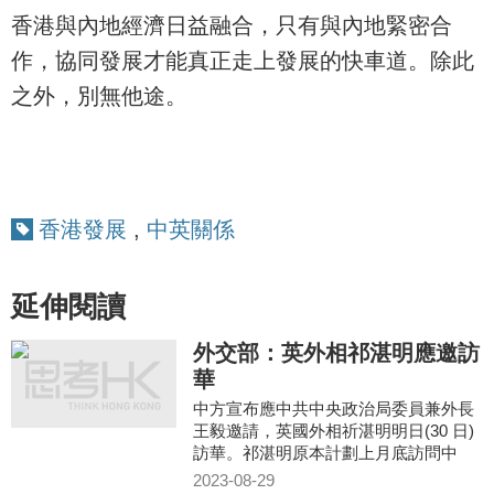
香港與內地經濟日益融合，只有與內地緊密合
作，協同發展才能真正走上發展的快車道。除此
之外，別無他途。
香港發展
,
中英關係
延伸閱讀
外交部：英外相祁湛明應邀訪
華
中方宣布應中共中央政治局委員兼外長
王毅邀請，英國外相祈湛明明日(30 日)
訪華。祁湛明原本計劃上月底訪問中
國，但未能成行，他將會是新冠疫情爆
2023-08-29