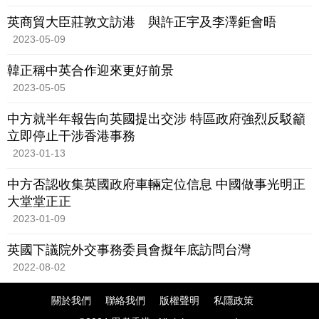
發以來，到訪中國的英國最
英商貿大臣莊敦文訪港 與許正宇及李澤鉅會晤
2023-05-09
韓正稱中英合作迎來更好前景
2023-05-05
中方就半年報告向英國提出交涉 特區政府強烈反駁籲
立即停止干涉香港事務
2023-01-13
中方否認收集英國政府車輛定位信息 中國做事光明正
大堂堂正正
2023-01-09
英國下議院外交事務委員會擬年底訪問台灣
2022-08-02
關於我們
聯絡我們
版權聲明
私隱政策