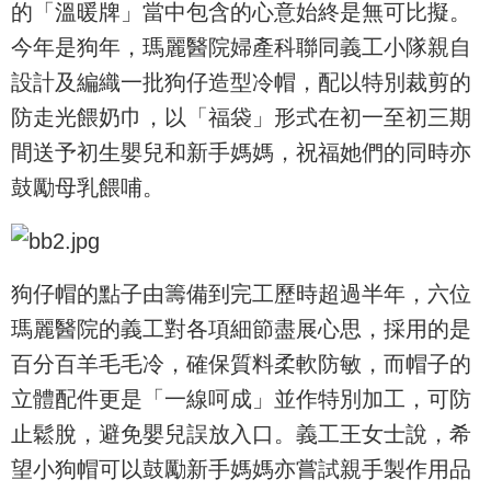
的「溫暖牌」當中包含的心意始終是無可比擬。
今年是狗年，瑪麗醫院婦產科聯同義工小隊親自
設計及編織一批狗仔造型冷帽，配以特別裁剪的
防走光餵奶巾，以「福袋」形式在初一至初三期
間送予初生嬰兒和新手媽媽，祝福她們的同時亦
鼓勵母乳餵哺。
狗仔帽的點子由籌備到完工歷時超過半年，六位
瑪麗醫院的義工對各項細節盡展心思，採用的是
百分百羊毛毛冷，確保質料柔軟防敏，而帽子的
立體配件更是「一線呵成」並作特別加工，可防
止鬆脫，避免嬰兒誤放入口。義工王女士說，希
望小狗帽可以鼓勵新手媽媽亦嘗試親手製作用品