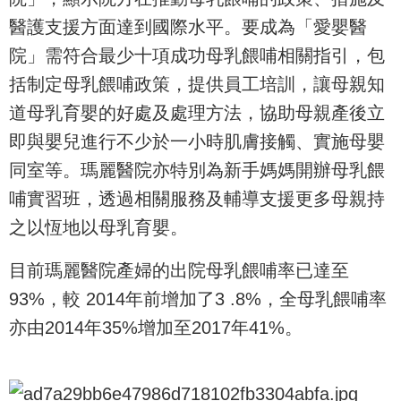
醫護支援方面達到國際水平。要成為「愛嬰醫
院」需符合最少十項成功母乳餵哺相關指引，包
括制定母乳餵哺政策，提供員工培訓，讓母親知
道母乳育嬰的好處及處理方法，協助母親產後立
即與嬰兒進行不少於一小時肌膚接觸、實施母嬰
同室等。瑪麗醫院亦特別為新手媽媽開辦母乳餵
哺實習班，透過相關服務及輔導支援更多母親持
之以恆地以母乳育嬰。
目前瑪麗醫院產婦的出院母乳餵哺率已達至
93%，較 2014年前增加了3 .8%，全母乳餵哺率
亦由2014年35%增加至2017年41%。