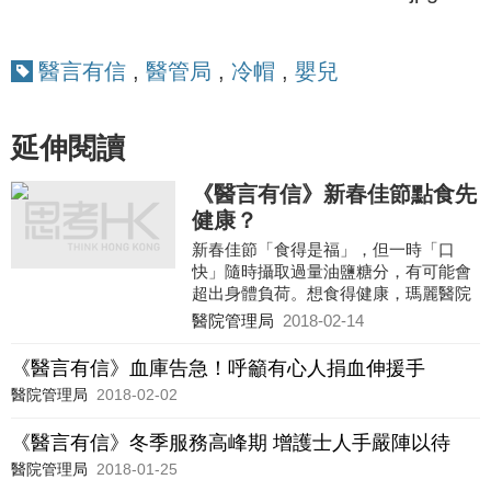
醫言有信
,
醫管局
,
冷帽
,
嬰兒
延伸閱讀
《醫言有信》新春佳節點食先
健康？
新春佳節「食得是福」，但一時「口
快」隨時攝取過量油鹽糖分，有可能會
超出身體負荷。想食得健康，瑪麗醫院
營養部特別製作了《健康營新春》指南
醫院管理局
2018-02-14
（下載），教大家健康選擇賀年糕點、
全盒小吃、盆菜食材及火鍋配料。營養
《醫言有信》血庫告急！呼籲有心人捐血伸援手
師又特別設計了五款「好意頭」新春食
醫院管理局
2018-02-02
譜，各位家中大廚不妨參考，為摯愛家
人炮製健康新年好滋味。
《醫言有信》冬季服務高峰期 增護士人手嚴陣以待
醫院管理局
2018-01-25