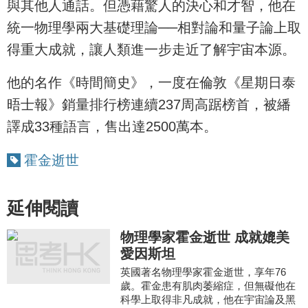
與其他人通話。但憑藉驚人的決心和才智，他在
統一物理學兩大基礎理論──相對論和量子論上取
得重大成就，讓人類進一步走近了解宇宙本源。
他的名作《時間簡史》，一度在倫敦《星期日泰
晤士報》銷量排行榜連續237周高踞榜首，被繙
譯成33種語言，售出達2500萬本。
霍金逝世
延伸閱讀
物理學家霍金逝世 成就媲美
愛因斯坦
英國著名物理學家霍金逝世，享年76
歲。霍金患有肌肉萎縮症，但無礙他在
科學上取得非凡成就，他在宇宙論及黑