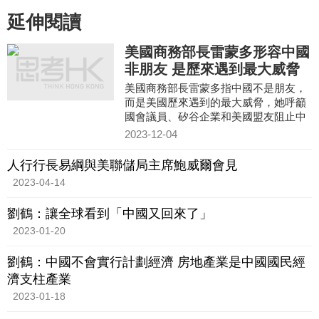
延伸閱讀
美國商務部長雷蒙多形容中國
非朋友 是歷來遇到最大威脅
美國商務部長雷蒙多指中國不是朋友，
而是美國歷來遇到的最大威脅，她呼籲
國會議員、矽谷企業和美國盟友阻止中
國獲得對國家安全至關重要的半導體和
2023-12-04
尖端技術。雷蒙多在加州
人行行長易綱與美聯儲局主席鮑威爾會見
2023-04-14
劉鶴：讓全球看到「中國又回來了」
2023-01-20
劉鶴：中國不會實行計劃經濟 房地產業是中國國民經
濟支柱產業
2023-01-18