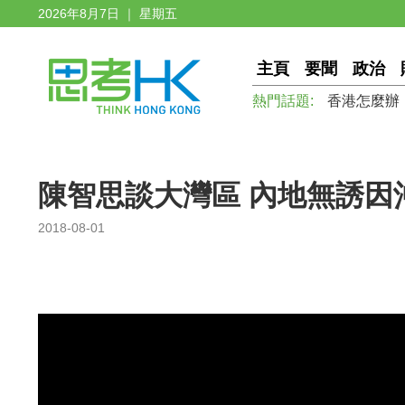
2026年8月7日 ｜ 星期五
主頁
要聞
政治
熱門話題:
香港怎麼辦
陳智思談大灣區 內地無誘因
2018-08-01