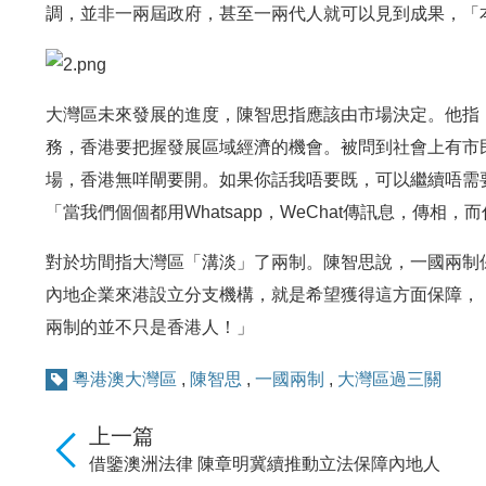
調，並非一兩屆政府，甚至一兩代人就可以見到成果，「
大灣區未來發展的進度，陳智思指應該由市場決定。他指
務，香港要把握發展區域經濟的機會。被問到社會上有市
場，香港無咩閘要開。如果你話我唔要既，可以繼續唔需要呢
「當我們個個都用Whatsapp，WeChat傳訊息，傳
對於坊間指大灣區「溝淡」了兩制。陳智思說，一國兩制
內地企業來港設立分支機構，就是希望獲得這方面保障，「
兩制的並不只是香港人！」
粵港澳大灣區
,
陳智思
,
一國兩制
,
大灣區過三關
上一篇
借鑒澳洲法律 陳章明冀續推動立法保障內地人