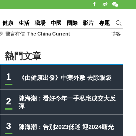
健康
生活
職場
中國
國際
影片
專題
學
醫言有信
The China Current
博客
熱門文章
1
《由健康出發》中藥外敷 去除眼袋
陳海潮：看好今年一手私宅成交大反
2
彈
3
陳海潮：告別2023低迷 迎2024曙光