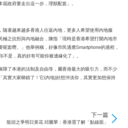
本屆政府要走出這一步，理順配套」。
，隨著越來越多香港人往返內地，更多人希望使用內地服
民極之抗拒與內地融合，陳指「現時是香港希望打開內地市
套嘢。」他舉例稱，好像市民適應Smartphone的過程，
相，而你不是，真的好有可能你被邊緣化了」。
保障了本港的法制及自由等，屬香港最大的吸引力，而不少
其實大家睇錯了！它(內地)好想沖淡你，其實更加想保持
下一篇
龍頭之爭明日黃花 邱騰華：香港需了解「點線面」