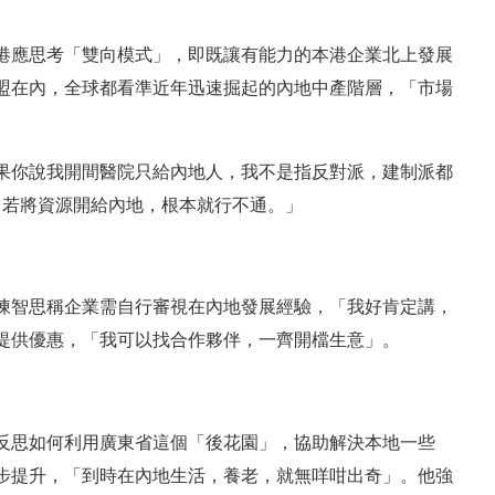
港應思考「雙向模式」，即既讓有能力的本港企業北上發展
盟在內，全球都看準近年迅速掘起的內地中產階層，「市場
果你說我開間醫院只給內地人，我不是指反對派，建制派都
，若將資源開給內地，根本就行不通。」
陳智思稱企業需自行審視在內地發展經驗，「我好肯定講，
提供優惠，「我可以找合作夥伴，一齊開檔生意」。
反思如何利用廣東省這個「後花園」，協助解決本地一些
步提升，「到時在內地生活，養老，就無咩咁出奇」。他強