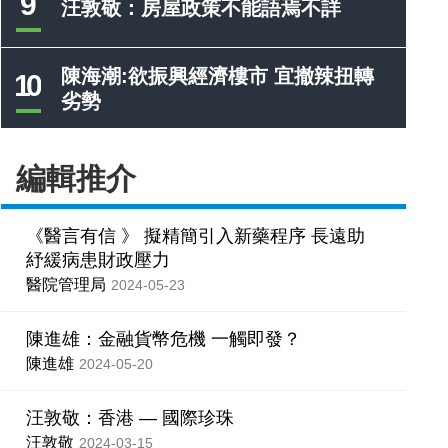
9
汪敦敬：房屋政策不能語焉不詳
陳海潮:欲振興經濟樓市 宜撤辣扭轉
10
劣勢
編輯推介
《醫言有信 》 擬精簡引入新藥程序 長遠助
紓緩病患財政壓力
醫院管理局
2024-05-23
陳進雄：金融貨幣危機 一觸即發？
陳進雄
2024-05-20
汪敦敬：香港 — 國際珍珠
汪敦敬
2024-03-15