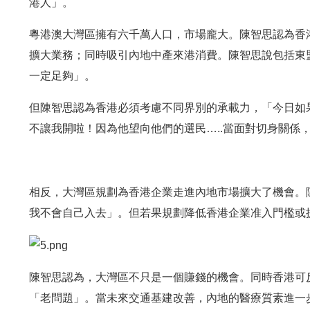
港人」。
粵港澳大灣區擁有六千萬人口，市場龐大。陳智思認為香
擴大業務；同時吸引內地中產來港消費。陳智思說包括東
一定足夠」。
但陳智思認為香港必須考慮不同界別的承載力，「今日如
不讓我開啦！因為他望向他們的選民…..當面對切身關係
相反，大灣區規劃為香港企業走進內地市場擴大了機會。
我不會自己入去」。但若果規劃降低香港企業准入門檻或
陳智思認為，大灣區不只是一個賺錢的機會。同時香港可
「老問題」。當未來交通基建改善，內地的醫療質素進一