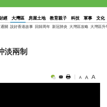
財經
大灣區
房屋土地
教育親子
科技
軍事
文化
通關
說好香港故事
回歸周年
新冠肺炎
大灣區攻略
大灣區升
沖淡兩制
A
A
A