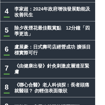
李家超：2024年政府增強發展動能及
4
改善民生
除夕夜煙花最佳觀賞點 12分鐘「四
5
季更迭」
盧展豪：日式壽司店經營成功 擴張目
6
標實際可行
《由健康出發》針灸刺激皮層達至緊
7
膚
《聯心合醫》老人科偵探︰長者頭痛
8
就醫頭？ 勿輕信表面徵狀