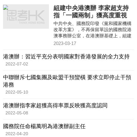
組建中央港澳辦 李家超支持
指「一國兩制」獲高度重視
中共中央、國務院印發《黨和國家機構
改革方案》，不再保留單設的國務院港
澳事務辦公室，在港澳辦基礎上，組建
中央港澳工作辦公室，作為黨中央辦事
2023-03-17
機構。承擔在貫徹「一國兩
港澳辦：習近平充分表明國家對香港發展的全力支持
2022-07-02
中聯辦斥七國集團及歐盟干預蠻橫 要求立即停止干預
港務
2022-05-10
港澳辦指李家超獲高得率票反映獲高度認同
2022-05-08
國務院任命楊萬明為港澳辦副主任
2022-04-20