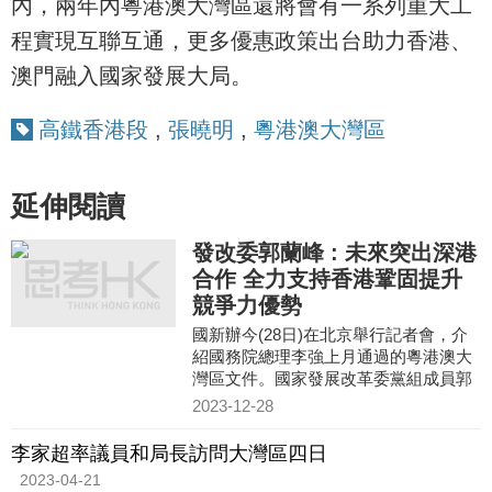
內，兩年內粵港澳大灣區還將會有一系列重大工
程實現互聯互通，更多優惠政策出台助力香港、
澳門融入國家發展大局。
高鐵香港段
,
張曉明
,
粵港澳大灣區
延伸閱讀
發改委郭蘭峰 : 未來突出深港
合作 全力支持香港鞏固提升
競爭力優勢
國新辦今(28日)在北京舉行記者會，介
紹國務院總理李強上月通過的粵港澳大
灣區文件。國家發展改革委黨組成員郭
蘭峰表示，今次通過的文件與之前出台
2023-12-28
大灣區相關文件是一脈相承
李家超率議員和局長訪問大灣區四日
2023-04-21