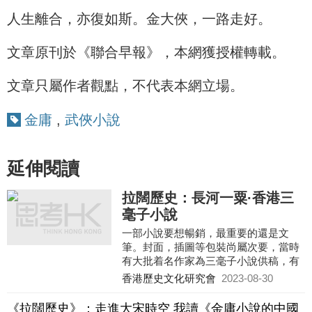
人生離合，亦復如斯。金大俠，一路走好。
文章原刊於《聯合早報》，本網獲授權轉載。
文章只屬作者觀點，不代表本網立場。
金庸
,
武俠小說
延伸閱讀
拉闊歷史：長河一粟·香港三
毫子小說
一部小說要想暢銷，最重要的還是文
筆。封面，插圖等包裝尚屬次要，當時
有大批着名作家為三毫子小說供稿，有
的會用廣受認知的筆名，有的會用真
香港歷史文化研究會
2023-08-30
名，例如劉以鬯、上官牧、董千里、李
維陵、齊桓等。他們在文藝界聲名鵲
《拉闊歷史》：走進大宋時空 我讀《金庸小說的中國