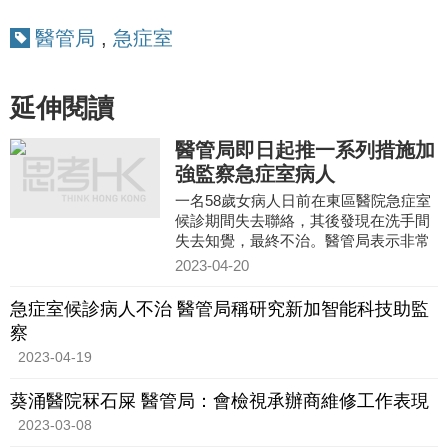
醫管局
,
急症室
延伸閱讀
醫管局即日起推一系列措施加
強監察急症室病人
一名58歲女病人日前在東區醫院急症室
候診期間失去聯絡，其後發現在洗手間
失去知覺，最終不治。醫管局表示非常
重視病人安全，即日起採取一系列措
2023-04-20
施，加強監察急症室病人的情
急症室候診病人不治 醫管局稱研究新加智能科技助監
察
2023-04-19
葵涌醫院冧石屎 醫管局：會檢視承辦商維修工作表現
2023-03-08