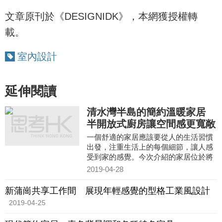
文章原刊於《DESIGNIDK》，本網獲授權轉
載。
室內設計
延伸閱讀
清水灣半島的簡約溫暖家居
半開放式廚房讓空間感更寬敞
一個舒適的家居應該要從人的生活習慣
出發，注重生活上的每個細節，讓人感
受到家的感覺。今次介紹的家居位於將
軍澳清水灣半島，設計師考慮到戶主一
2019-04-28
家的生活需求，從空間佈局、物料配合
和採光等三方面入手，打造了一個簡約
新蒲崗共享工作間 展現年輕感覺的型格工業風設計
舒適的溫暖家居。
2019-04-25