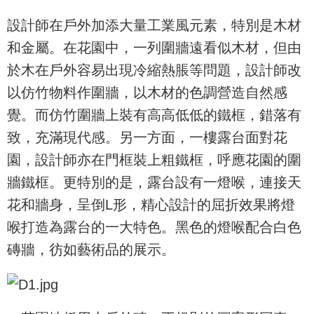
設計師在戶外加添大量工業風元素，特別是木材
和金屬。在花園中，一列圍牆遠看似木材，但由
於木在戶外容易出現冷縮熱脹等問題，設計師改
以仿竹物料作圍牆，以木材的色調營造自然感
覺。而仿竹圍牆上裝有高高低低的鐵框，錯落有
致，充滿現代感。另一方面，一樓露台面對花
園，設計師亦在門框裝上粗鐵框，呼應花園的圍
牆鐵框。更特別的是，露台設有一燈喉，連接天
花和牆身，呈倒L形，精心設計的屈折效果將燈
喉打造為露台的一大特色。黑色的燈喉配合白色
磚牆，彷如藝術品的展示。