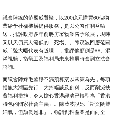
議會陣線的范國威質疑，以200億元購買60個物
業給予社福機構提供服務，是以公帑作利益輸
送，批評政府多年前將房署物業售予領展，現時
又以天價買人流低的「死場」。陳茂波回應范國
威「聲大唔代表有道理」，批評他顛倒是非、混
淆視聽，指勞工及福利局未來推展時會到立法會
諮詢。
而議會陣線毛孟靜不滿預算案以國策為先，每項
措施大灣區先行，大篇幅談及創科，反而削減扶
貧福利措施，令人擔心香港經濟已轉型為「香港
特色的國家社會主義」。陳茂波說她「斯文陰聲
細氣，但顛倒是非」，強調創科產業是面向全