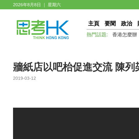
2026年8月8日 ｜ 星期六
主頁
要聞
政治
熱門話題:
香港怎麼辦
牆紙店以吧枱促進交流 陳列
2019-03-12