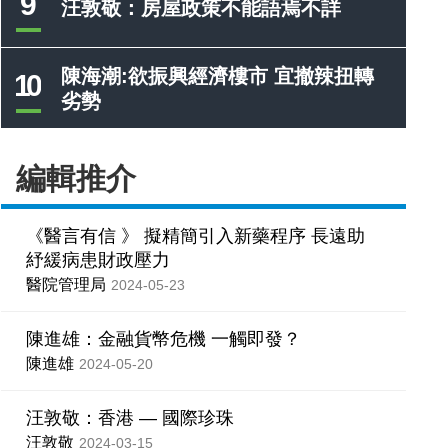
9
汪敦敬：房屋政策不能語焉不詳
陳海潮:欲振興經濟樓市 宜撤辣扭轉
10
劣勢
編輯推介
《醫言有信 》 擬精簡引入新藥程序 長遠助
紓緩病患財政壓力
醫院管理局
2024-05-23
陳進雄：金融貨幣危機 一觸即發？
陳進雄
2024-05-20
汪敦敬：香港 — 國際珍珠
汪敦敬
2024-03-15