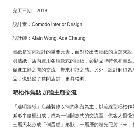
完工日期：2018
設計室：Comodo Interior Design
設計師：Alain Wong, Ada Cheung
牆紙是室內設計的重要元素，而對於出售牆紙的店舖來說
明牆紙」店內運用各種款式的牆紙，彰顯品牌特色和賣點
促進主顧之間的交流，帶來和諧之感。另外，設計師也為
品，也點綴了整間店舖，更具格調。
吧枱作焦點 加強主顧交流
「達明牆紙」店鋪裝修以簡約和諧為主，以流線型吧枱作
弧形半腰櫃組成，成為一個開放式的交流區，供客人慢慢
三層天花形成「倒蛋糕」形狀，一層層的燈光照射下來，