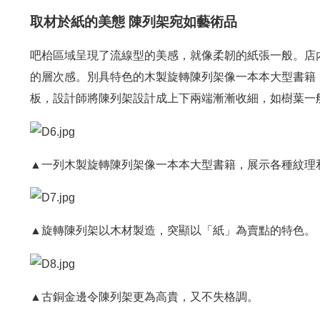
取材於紙的美態 陳列架宛如藝術品
吧枱區域呈現了流線型的美感，就像柔韌的紙張一般。店
的層次感。別具特色的木製旋轉陳列架像一本本大型書籍
板，設計師將陳列架設計成上下兩端漸漸收細，如樹葉一
▲一列木製旋轉陳列架像一本本大型書籍，展示各種紋理
▲旋轉陳列架以木材製造，突顯以「紙」為賣點的特色。
▲古銅金邊令陳列架更為高貴，又不失格調。