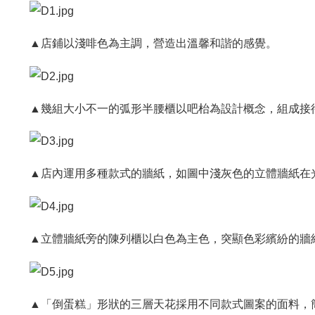
▲店鋪以淺啡色為主調，營造出溫馨和諧的感覺。
▲幾組大小不一的弧形半腰櫃以吧枱為設計概念，組成接
▲店內運用多種款式的牆紙，如圖中淺灰色的立體牆紙在
▲立體牆紙旁的陳列櫃以白色為主色，突顯色彩繽紛的牆
▲「倒蛋糕」形狀的三層天花採用不同款式圖案的面料，