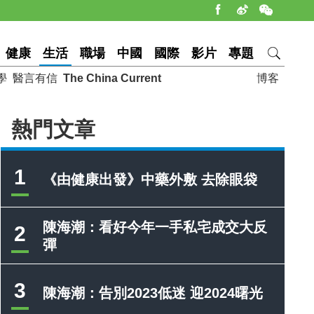
健康
生活
職場
中國
國際
影片
專題
學
醫言有信
The China Current
博客
熱門文章
1
《由健康出發》中藥外敷 去除眼袋
陳海潮：看好今年一手私宅成交大反
2
彈
3
陳海潮：告別2023低迷 迎2024曙光