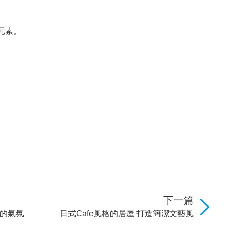
元素。
。
下一篇
院的氣氛
日式Cafe風格的居屋 打造簡潔文藝風