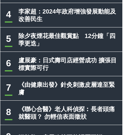
李家超：2024年政府增強發展動能及
4
改善民生
除夕夜煙花最佳觀賞點 12分鐘「四
5
季更迭」
盧展豪：日式壽司店經營成功 擴張目
6
標實際可行
《由健康出發》針灸刺激皮層達至緊
7
膚
《聯心合醫》老人科偵探︰長者頭痛
8
就醫頭？ 勿輕信表面徵狀