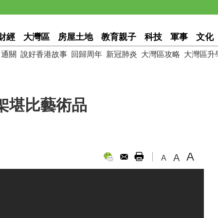
財經
大灣區
房屋土地
教育親子
科技
軍事
文化
通關
說好香港故事
回歸周年
新冠肺炎
大灣區攻略
大灣區升
架堪比藝術品
A
A
A