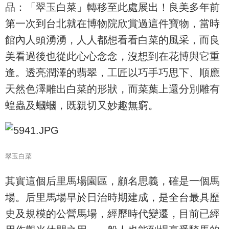
品：「翠玉白菜」轉移至此處展出！良美多年前
第一次到台北就在博物院欣賞過這件寶物，當時
館內人頭湧湧，人人都想看看白菜的風采，而良
美看過後也從此心心念念，沒想到在花博與它重
逢。透亮潤澤的翡翠，工匠以巧手巧思下、順應
天然色澤雕出白菜的形狀，而菜葉上還分別雕有
蝗蟲及蟈蟈，既親切又妙趣無窮。
翠玉白菜
其實這個后里馬場園區，顧名思義，確是一個馬
場。后里馬場早於日治時期建成，是全台最具歷
史及規模的公營馬場，經歷時代變遷，目前已經