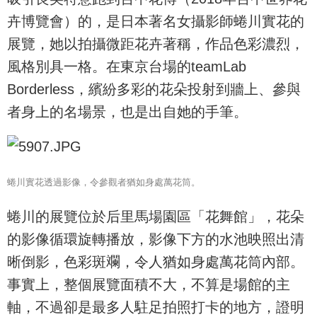
卉博覽會）的，是日本著名女攝影師蜷川實花的
展覽，她以拍攝微距花卉著稱，作品色彩濃烈，
風格別具一格。在東京台場的teamLab
Borderless，繽紛多彩的花朵投射到牆上、參與
者身上的名場景，也是出自她的手筆。
蜷川實花透過影像，令參觀者猶如身處萬花筒。
蜷川的展覽位於后里馬場園區「花舞館」，花朵
的影像循環旋轉播放，影像下方的水池映照出清
晰倒影，色彩斑斕，令人猶如身處萬花筒內部。
事實上，整個展覽面積不大，不算是場館的主
軸，不過卻是最多人駐足拍照打卡的地方，證明