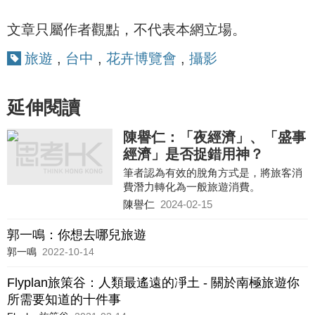
文章只屬作者觀點，不代表本網立場。
旅遊
,
台中
,
花卉博覽會
,
攝影
延伸閱讀
陳譽仁：「夜經濟」、「盛事
經濟」是否捉錯用神？
筆者認為有效的脫角方式是，將旅客消
費潛力轉化為一般旅遊消費。
陳譽仁
2024-02-15
郭一鳴：你想去哪兒旅遊
郭一鳴
2022-10-14
Flyplan旅策谷：人類最遙遠的凈土 - 關於南極旅遊你
所需要知道的十件事