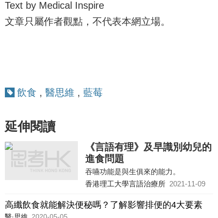
Text by Medical Inspire
文章只屬作者觀點，不代表本網立場。
飲食
,
醫思維
,
藍莓
延伸閱讀
《言語有理》及早識別幼兒的
進食問題
吞嚥功能是與生俱來的能力。
香港理工大學言語治療所
2021-11-09
高纖飲食就能解決便秘嗎？了解影響排便的4大要素
醫·思維
2020-05-05