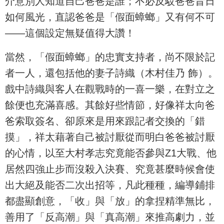
介意別人知道自己爸爸是誰；不必反駁爸爸昔日
如何風光，直認爸爸是「假面蟑螂」又有何不可
——這個設定無疑值得大讚！
當然，「假面蟑螂」的忠實支持者，尚不限於記
者一人，還包括他的妻子詩織（木村佳乃 飾）。
戲中詩織與客人在觀戰時的一喜一樂，在對立之
餘便也充滿喜感。其餘好些情節，好像祥太向爸
爸索取簽名、卻原來是用來跟記者交換的「錯
摸」，祥太藉著自己被討厭從而明白爸爸被討厭
的心情，以至大村孝志究竟能否參與Z1大戰、他
居然四強止步而沒殺入決賽、究竟甚麼時候會使
出大絕及能否二次出招等，凡此種種，編導鋪排
都盡顯創意，「收」與「放」的拿捏精準無比，
善用了「反高潮」與「真高潮」來推高劇力，並