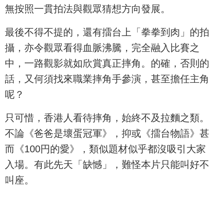
無按照一貫拍法與觀眾猜想方向發展。
最後不得不提的，還有擂台上「拳拳到肉」的拍
攝，亦令觀眾看得血脈沸騰，完全融入比賽之
中，一路觀影就如欣賞真正摔角。的確，否則的
話，又何須找來職業摔角手參演，甚至擔任主角
呢？
只可惜，香港人看待摔角，始終不及拉麵之類。
不論《爸爸是壞蛋冠軍》，抑或《擂台物語》甚
而《100円的愛》，類似題材似乎都沒吸引大家
入場。有此先天「缺憾」，難怪本片只能叫好不
叫座。