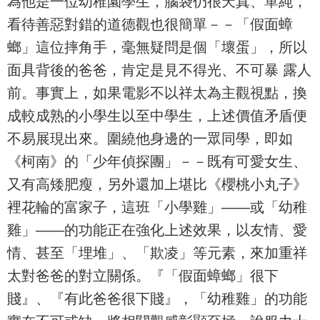
為他是一位幼稚園學生，腦袋仍很天真、單純，
看待善惡對錯的道德觀也很簡單－－「假面蟑
螂」這位摔角手，毫無疑問是個「壞蛋」，所以
面具背後的爸爸，肯定是見不得光、不可暴 露人
前。事實上，如果電影不以祥太為主觀視點，換
成較成熟的小學生以至中學生，上述價值矛盾便
不易展現出來。圍繞他身邊的一眾同學，即如
《柯南》的「少年偵探團」－－既有可愛女生、
又有高矮肥瘦，另外還加上堪比《櫻桃小丸子》
裡花輪的富家子，這班「小學雞」——或「幼稚
雞」——的功能正在強化上述效果，以友情、愛
情、甚至「埋堆」、「欺凌」等元素，來加重祥
太對爸爸的對立關係。『「假面蟑螂」很下
賤』、『有此爸爸很下賤』，「幼稚雞」的功能