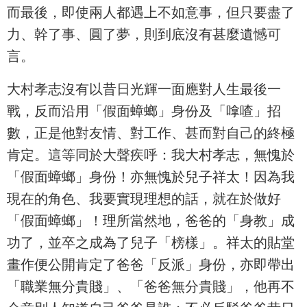
而最後，即使兩人都遇上不如意事，但只要盡了
力、幹了事、圓了夢，則到底沒有甚麼遺憾可
言。
大村孝志沒有以昔日光輝一面應對人生最後一
戰，反而沿用「假面蟑螂」身份及「嗱喳」招
數，正是他對友情、對工作、甚而對自己的終極
肯定。這等同於大聲疾呼：我大村孝志，無愧於
「假面蟑螂」身份！亦無愧於兒子祥太！因為我
現在的角色、我要實現理想的話，就在於做好
「假面蟑螂」！理所當然地，爸爸的「身教」成
功了，並卒之成為了兒子「榜樣」。祥太的貼堂
畫作便公開肯定了爸爸「反派」身份，亦即帶出
「職業無分貴賤」、「爸爸無分貴賤」，他再不