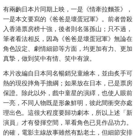
有兩齣日本片同期上映，一是《情牽拉麵茶》，
一是本文要寫的《爸爸是壞蛋冠軍》。前者曾殺
入香港票房榜十強，後者則名落孫山；只不過，
筆者看法相反，因為《爸爸是壞蛋冠軍》無論在
角色設定、劇情細節等方面，均更加有力、更加
真摯，做到笑中有情、笑中有淚。
本片改編自日本同名暢銷兒童繪本，並由炙手可
熱的現役摔角手擔綱；如果放在日本，已是票房
保證。除此以外，戲中童星的演繹，也使人眼前
一亮，不同人物既是形象鮮明，彼此間衝突亦處
理出色。這很大程度要歸功劇本，所以上述「新
演員」才有發揮空間，單看角色已見作品功力。
的確，電影主線故事雖然有點老土，但細節安排