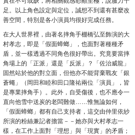
實在不可或缺，將相關觀感彰顯至極，說服力十
足。以上角色設定與定位，誠想不到還有甚麼改
善空間，特別是各小演員均很好完成任務。
在大人世界裡，由著名摔角手棚橋弘至飾演的大
村孝志，即是「假面蟑螂」，也面對著種種矛
盾，並一樣透過不同角色很好帶出。究竟要當摔
角場上的「正派」還是「反派」？「佐治威龍」
固然站於他的對立面，但他亦不能背棄戰友「銀
蒼蠅」（岡田和睦和田口隆祐兩位「演員」，皆
是專業摔角手）。此外，自受傷後，也不應令一
直向他雪中送炭的老闆難做……惟無論如何，
「假面蟑螂」都有自己支持者，這交由仲里依紗
所演的粉絲兼記者擔當－－她亦與大村孝志一
樣，在工作上面對「理想」與「現實」的矛盾；