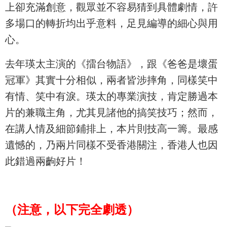
上卻充滿創意，觀眾並不容易猜到具體劇情，許
多場口的轉折均出乎意料，足見編導的細心與用
心。
去年瑛太主演的《擂台物語》，跟《爸爸是壞蛋
冠軍》其實十分相似，兩者皆涉摔角，同樣笑中
有情、笑中有淚。瑛太的專業演技，肯定勝過本
片的兼職主角，尤其見諸他的搞笑技巧；然而，
在講人情及細節鋪排上，本片則技高一籌。最感
遺憾的，乃兩片同樣不受香港關注，香港人也因
此錯過兩齣好片！
（注意，以下完全劇透）