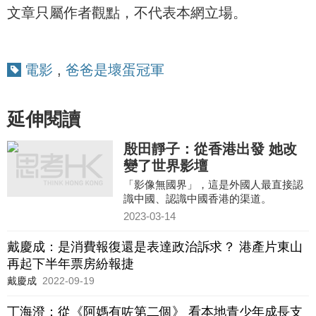
文章只屬作者觀點，不代表本網立場。
電影
,
爸爸是壞蛋冠軍
延伸閱讀
殷田靜子：從香港出發 她改
變了世界影壇
「影像無國界」，這是外國人最直接認
識中國、認識中國香港的渠道。
2023-03-14
戴慶成：是消費報復還是表達政治訴求？ 港產片東山
再起下半年票房紛報捷
戴慶成
2022-09-19
丁海澄：從《阿媽有咗第二個》 看本地青少年成長支