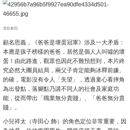
電影劇照
顧名思義，《爸爸是壞蛋冠軍》涉及一大矛盾：
本應是孩子榜樣的爸爸，居然是個人人叫噓的壞
蛋！由此路進，觀眾也因此不難預想到，本片終
究必然大團員結局，兩父子肯定能夠冰釋前嫌。
的確，電影沒有令人「失望」，透過童心看摔角
為出發點，落腳點乃講不同人的社會及家庭功
能，從而帶出「職業無分貴賤」、「爸爸無分貴
賤」。
小兒祥太（寺田心 飾）的角色定位非常重要，因