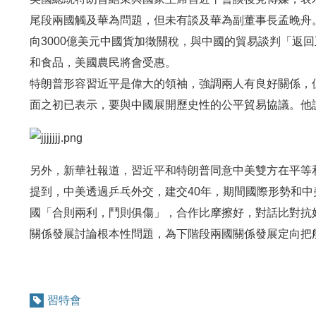
尾段兩國觸及華為問題，但未有談及華為副董事長孟晚舟
向3000億美元中國貨加徵關稅，與中國的貿易談判「返
和食品，美國農民將會受惠。
特朗普形容習近平是偉大的領袖，強調兩人有良好關係，
面之初已表示，要與中國展開歷史性的公平貿易協議。他
另外，新華社報道，習近平和特朗普同意中美雙方在平等
提到，中美透過乒乓外交，建交40年，期間國際形勢和
國「合則兩利，鬥則俱傷」，合作比摩擦好，對話比對抗
關係發展討論根本性問題，為下階段兩國關係發展定向把
習特會