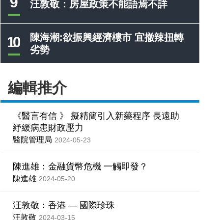
9
汪敦敬：房屋政策不能語焉不詳
陳海潮:欲振興經濟樓市 宜撤辣扭轉
10
劣勢
編輯推介
《醫言有信 》 擬精簡引入新藥程序 長遠助
紓緩病患財政壓力
醫院管理局
2024-05-23
陳進雄：金融貨幣危機 一觸即發？
陳進雄
2024-05-20
汪敦敬：香港 — 國際珍珠
汪敦敬
2024-03-15