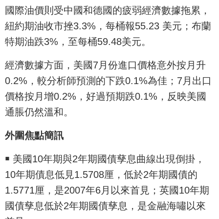
國際油價則受中國和德國的疲弱經濟數據拖累，
紐約期油收市挫3.3%，每桶報55.23 美元；布蘭
特期油跌3%，至每桶59.48美元。
經濟數據方面，美國7月份進口價格意外按月升
0.2%，較分析師預測的下跌0.1%為佳；7月出口
價格按月增0.2%，好過預期跌0.1%，反映美國
通脹仍然溫和。
外圍焦點簡訊
￭ 美國10年期與2年期國債孳息曲線出現倒掛，
10年期債息低見1.5708厘，低於2年期國債的
1.5771厘，是2007年6月以來首見；英國10年期
國債孳息低於2年期國債孳息，是金融海嘯以來