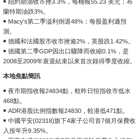
￭ 紐約期油收市挫3.3%，每桶報55.23 美元；布
蘭特期油跌3%。
￭ Macy's第二季溢利倒退48%；每股盈利遜預
測。
￭ 德國和法國股市收市挫逾2%，英股跌1.42%。
￭ 德國第二季GDP因出口驟降而收縮0.1%，是
2008至2009年衰退結束以來首次錄得季度收縮。
本地焦點簡訊
￭ 夜市期指收報24834點，較昨日恒指收市低水
468點。
￭ ADR港股比例指數報24830，較港低471點。
￭ 中國平安(02318)旗下4家子公司首7個月保費收
入按年升9.35%。