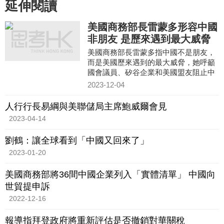
延伸閱讀
美國商務部長雷蒙多形容中國
非朋友 是歷來遇到最大威脅
美國商務部長雷蒙多指中國不是朋友，
而是美國歷來遇到的最大威脅，她呼籲
國會議員、矽谷企業和美國盟友阻止中
國獲得對國家安全至關重要的半導體和
2023-12-04
尖端技術。雷蒙多在加州
人行行長易綱與美聯儲局主席鮑威爾會見
2023-04-14
劉鶴：讓全球看到「中國又回來了」
2023-01-20
美國商務部將36間中國企業列入「實體清單」 中國向
世貿提申訴
2022-12-16
報導指拜登政府將重新評估是否撤銷對華關稅