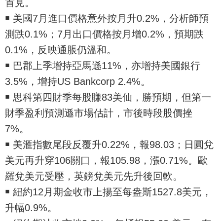
首見。
￭ 美國7月進口價格意外按月升0.2%，分析師預
測跌0.1%；7月出口價格按月增0.2%，預期跌
0.1%，反映通脹仍溫和。
￭ 巴郡上季增持亞馬遜11%，亦增持美國銀行
3.5%，增持US Bankcorp 2.4%。
￭ 思科第四財季每股賺83美仙，勝預期，但第一
財季盈利預測遜市場估計，市後時段股價挫
7%。
￭ 美滙指數尾段反覆升0.22%，報98.03；日圓兌
美元再升穿106關口，報105.98，漲0.71%。歐
羅兌美元受壓，英鎊兌美元先升後回軟。
￭ 紐約12月期金收市上揚至每盎斯1527.8美元，
升幅0.9%。