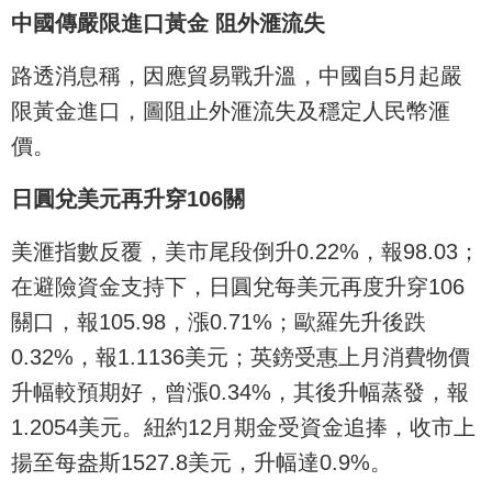
中國傳嚴限進口黃金 阻外滙流失
路透消息稱，因應貿易戰升溫，中國自5月起嚴
限黃金進口，圖阻止外滙流失及穩定人民幣滙
價。
日圓兌美元再升穿106關
美滙指數反覆，美市尾段倒升0.22%，報98.03；
在避險資金支持下，日圓兌每美元再度升穿106
關口，報105.98，漲0.71%；歐羅先升後跌
0.32%，報1.1136美元；英鎊受惠上月消費物價
升幅較預期好，曾漲0.34%，其後升幅蒸發，報
1.2054美元。紐約12月期金受資金追捧，收市上
揚至每盎斯1527.8美元，升幅達0.9%。