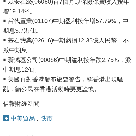
￭ 眾安在綫(06060)首7個月原保險保費收入按年
增19.14%。
￭ 當代置業(01107)中期盈利按年增57.79%，中
期息3.7港仙。
￭ 基石藥業(02616)中期虧損12.36億人民幣，不
派中期息。
￭ 新鴻基公司(00086)中期溢利按年跌2.75%，派
中期息12仙。
￭ 美國再對香港發布旅遊警告，稱香港出現騷
亂，籲公民在香港活動時要更謹慎。
信報財經新聞
中美貿易
,
跌市