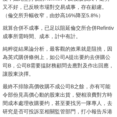
又不好，已反映市場對交易成事，存在顧慮。
（倫交所升幅收窄，由炒高16%降至5.8%）
就算合併不成事，已足以阻延倫交所合併Refintiv
成事所需時間、成本，計中有計。
純粹從結果論分析，最客觀的效果就是阻撓，因
為英式購併條例上，如公司A提出要約去併購公
司B，公司B需要揾財務顧問去應對及作出回應，
讓股東決擇。
最終不排除高價收購不成公司B之餘，亦有可能
令部份見高價心動的股東出貨，變相浪費對方時
間成本處理收購要约，甚至要找另一隊專人，去
研究是否可投訴至相關監管部門，打小報告斥港