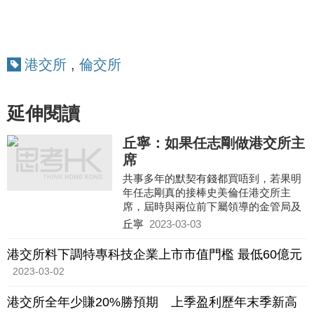
港交所
,
倫交所
延伸閱讀
丘寧：如果任志剛做港交所主
席
共事多年的默契有錢都買唔到，若果明
年任志剛真的接棒史美倫任港交所主
席，屆時與兩位前下屬領導的金管局及
證監會，肯定會將人民幣計價股票這個
丘寧
2023-03-03
大project推得更廣、更快、更深。
港交所料下調特專科技企業上市市值門檻 最低60億元
2023-03-02
港交所全年少賺20%勝預期 上季盈利歷年末季新高