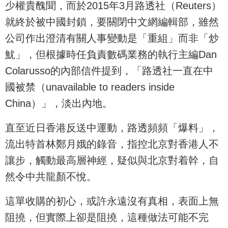
少權貴醜聞，而於2015年3月路透社（Reuters）
就終於被中國封鎖，要關閉中文網編輯部，雖然
公司作出澄清有關人事變動是「重組」而非「炒
魷」，但根據時任負責數碼業務的執行主編Dan
Colarusso的內部信件提到，「路透社一直在中
國被禁（unavailable to readers inside
China）」，淡出內地。
直至近日香港反送中運動，路透頻頻「爆料」，
流出特首林鄭月娥的錄音，指控北京對香港人不
讓步，觸動最高層神經，疑似與北京對着幹，自
然令中共龍顏不悅。
這單收購的初心，或許永遠沒有真相，表面上無
阻撓，但實際上卻是阻撓，這種做法可能不完