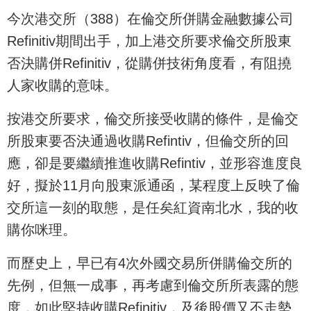
今次港交所（388）在倫交所併購金融數據公司
Refinitiv期間出手，加上港交所要求倫交所股東
否決購併Refinitiv，從購併技術角度看，有阻撓
人家收購的意味。
按港交所要求，倫交所接受收購的條件，是倫交
所股東要否決通過收購Refintiv，但倫交所的回
應，卻是要繼續推進收購Refintiv，並形容進度良
好，擬於11月向股東派通函，某程度上反映了倫
交所這一刻的取態，是任矣紅資南北水，我的收
購你咪理。
而歷史上，早已有4次外國交易所併購倫交所的
先例，但無一成事，再考慮到倫交所所表露的態
度，如此堅持收購Refinitiv，及後股價又不走勢