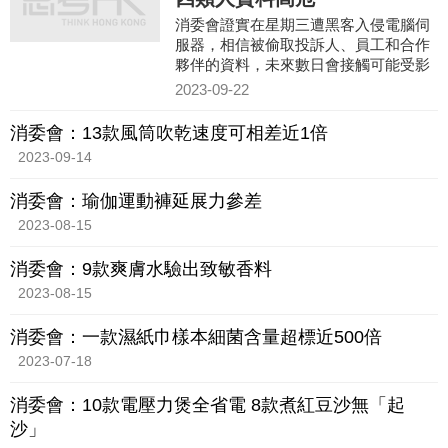
消委會證實在星期三遭黑客入侵電腦伺
服器，相信被偷取投訴人、員工和合作
夥伴的資料，未來數日會接觸可能受影
響人士。
2023-09-22
消委會：13款風筒吹乾速度可相差近1倍
2023-09-14
消委會：瑜伽運動褲延展力參差
2023-08-15
消委會：9款爽膚水驗出致敏香料
2023-08-15
消委會：一款濕紙巾樣本細菌含量超標近500倍
2023-07-18
消委會：10款電壓力煲全省電 8款煮紅豆沙無「起
沙」