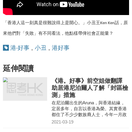
「香港人這一刻真是很難說得上是開心。」小丑王
話，原
Ken Ken
來他們對「失敗」有不同看法，他點樣帶俾社會正能量？
港‧好事
,
小丑
,
港好事
延伸閱讀
《港。好事》前空姐做翻譯
助居港尼泊爾人了解「封區檢
測」措施
在尼泊爾出生的Aruna，與香港結緣，
定居多年，自言以香港為榮。其實香港
都住了不少少數族裔人士，今年一月政
府在佐敦一帶「封區檢測」，略懂中文
2021-03-19
的Aruna便馬上為同鄉翻譯