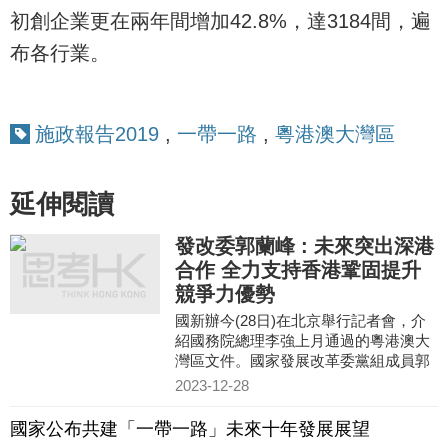
初創企業更在兩年間增加42.8%，達3184間，遍
布各行業。
施政報告2019
,
一帶一路
,
粵港澳大灣區
延伸閱讀
發改委郭蘭峰 : 未來突出深港
合作 全力支持香港鞏固提升
競爭力優勢
國新辦今(28日)在北京舉行記者會，介
紹國務院總理李強上月通過的粵港澳大
灣區文件。國家發展改革委黨組成員郭
蘭峰表示，今次通過的文件與之前出台
2023-12-28
大灣區相關文件是一脈相承
國家公布共建「一帶一路」未來十年發展展望