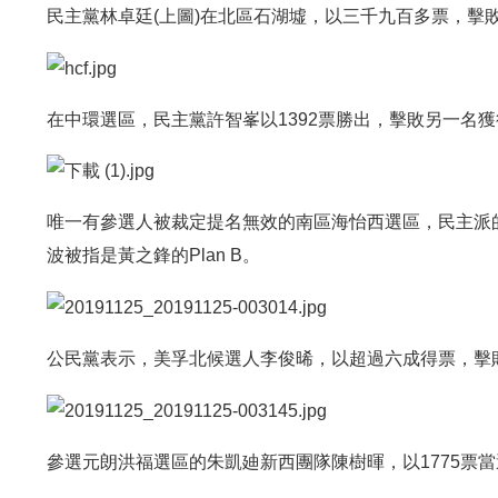
民主黨林卓廷(上圖)在北區石湖墟，以三千九百多票，擊
在中環選區，民主黨許智峯以1392票勝出，擊敗另一名獲
唯一有參選人被裁定提名無效的南區海怡西選區，民主派
波被指是黃之鋒的Plan B。
公民黨表示，美孚北候選人李俊晞，以超過六成得票，擊
參選元朗洪福選區的朱凱廸新西團隊陳樹暉，以1775票