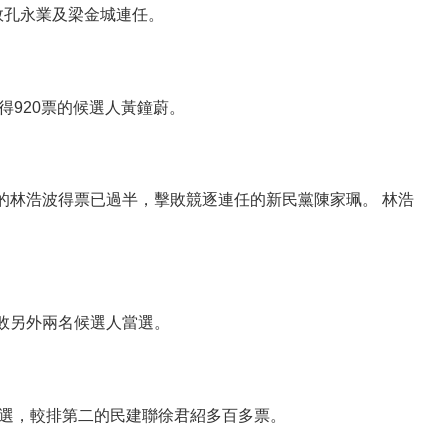
敗孔永業及梁金城連任。
得920票的候選人黃鐘蔚。
的林浩波得票已過半，擊敗競逐連任的新民黨陳家珮。 林浩
敗另外兩名候選人當選。
當選，較排第二的民建聯徐君紹多百多票。