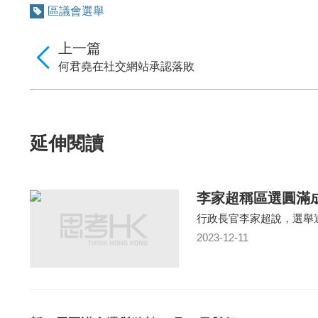
區議會選舉
上一篇
何君堯在社交網站承認落敗
延伸閱讀
李家超稱區選圓滿
行政長官李家超說，選舉
2023-12-11