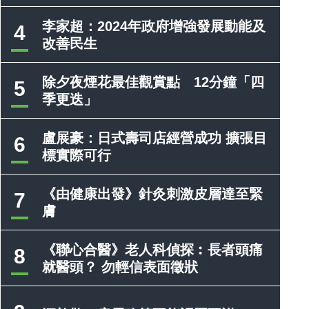
李家超：2024年政府增強發展動能及
4
改善民生
除夕夜煙花最佳觀賞點 12分鐘「四
5
季更迭」
盧展豪：日式壽司店經營成功 擴張目
6
標實際可行
《由健康出發》針灸刺激皮層達至緊
7
膚
《聯心合醫》老人科偵探︰長者頭痛
8
就醫頭？ 勿輕信表面徵狀