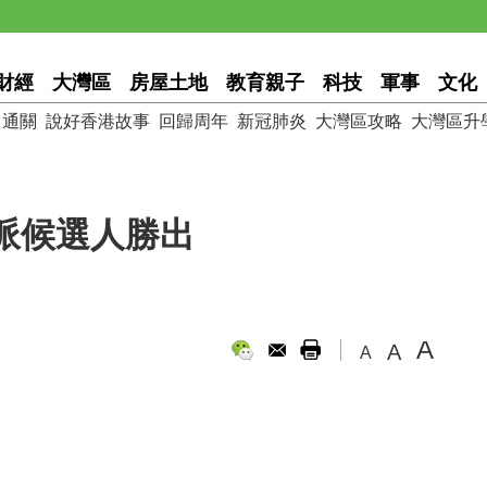
財經
大灣區
房屋土地
教育親子
科技
軍事
文化
通關
說好香港故事
回歸周年
新冠肺炎
大灣區攻略
大灣區升
派候選人勝出
A
A
A