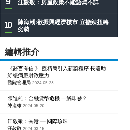
9
汪敦敬：房屋政策不能語焉不詳
陳海潮:欲振興經濟樓市 宜撤辣扭轉
10
劣勢
編輯推介
《醫言有信 》 擬精簡引入新藥程序 長遠助
紓緩病患財政壓力
醫院管理局
2024-05-23
陳進雄：金融貨幣危機 一觸即發？
陳進雄
2024-05-20
汪敦敬：香港 — 國際珍珠
汪敦敬
2024-03-15