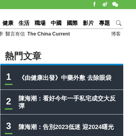
健康
生活
職場
中國
國際
影片
專題
學
醫言有信
The China Current
博客
熱門文章
1
《由健康出發》中藥外敷 去除眼袋
陳海潮：看好今年一手私宅成交大反
2
彈
3
陳海潮：告別2023低迷 迎2024曙光