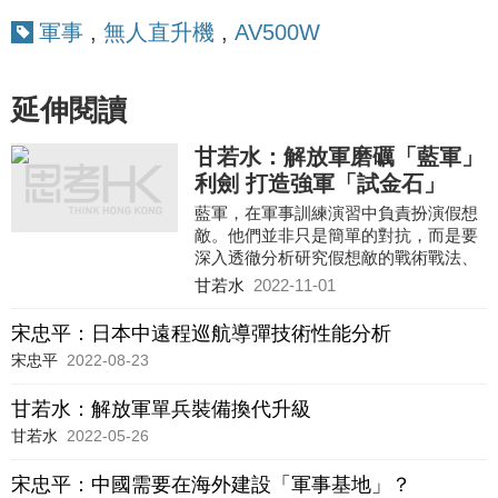
軍事
,
無人直升機
,
AV500W
延伸閱讀
甘若水：解放軍磨礪「藍軍」
利劍 打造強軍「試金石」
藍軍，在軍事訓練演習中負責扮演假想
敵。他們並非只是簡單的對抗，而是要
深入透徹分析研究假想敵的戰術戰法、
武器裝備，對未來戰場上可能的對抗角
甘若水
2022-11-01
斗進行推演，才能達到實戰化的作用。
因此，藍軍被譽為軍隊戰鬥力的「試金
宋忠平：日本中遠程巡航導彈技術性能分析
石」「磨刀石」。
宋忠平
2022-08-23
甘若水：解放軍單兵裝備換代升級
甘若水
2022-05-26
宋忠平：中國需要在海外建設「軍事基地」？