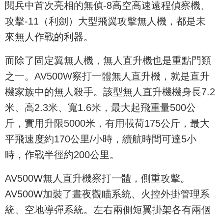
閱兵中首次亮相的無偵-8高空高速遠程偵察機、
攻擊-11（利劍）大型飛翼攻擊無人機，都是未
來無人作戰的利器。
而除了固定翼無人機，無人直升機也是重點門類
之一。AV500W察打一體無人直升機，就是直升
機家族中的無人殺手。該型無人直升機機身長7.2
米、高2.3米、寬1.6米，最大起飛重量500公
斤，實用升限5000米，有用載荷175公斤，最大
平飛速度約170公里/小時，續航時間可達5小
時，作戰半徑約200公里。
AV500W無人直升機察打一體，側重攻擊。
AV500W加裝了晝夜觀瞄系統、火控外掛管理系
統、空地導彈系統。左右兩側短翼掛架各有兩個