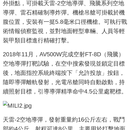
外掛點，可掛載天雷-2空地導彈、飛騰系列空地
導彈、雷石精確制導炸彈。機槍吊艙可掛載於機
腹位置，安裝有一挺5.8毫米口徑機槍。可執行戰
術情報偵察監視，並對地面輕型車輛、人員等輕
裝甲類目標進行精確打擊。
2018年11月，AV500W完成空射FT-8D（飛騰）
空地導彈打靶試驗，在空中搜索發現並鎖定目標
後，地面指控系統終端按下「允許投放」按鈕，
隨即導彈離軌發射，光電吊艙同時自動啟動，持
續照射目標，引導導彈精準命中4.5公里處靶標。
天雷-2空地導彈，發射重量約16公斤左右，戰鬥
部約4公斤，射程可達8公里。主要用於打擊地面