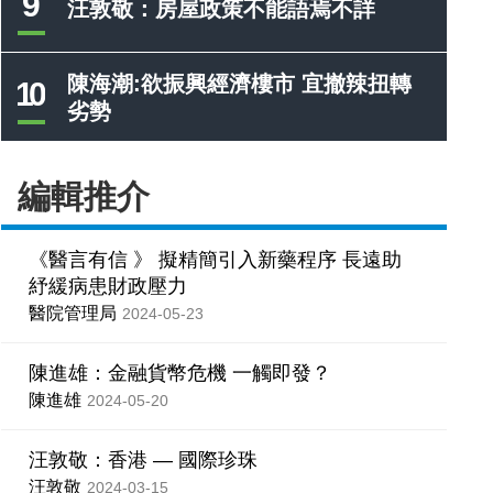
9
汪敦敬：房屋政策不能語焉不詳
陳海潮:欲振興經濟樓市 宜撤辣扭轉
10
劣勢
編輯推介
《醫言有信 》 擬精簡引入新藥程序 長遠助
紓緩病患財政壓力
醫院管理局
2024-05-23
陳進雄：金融貨幣危機 一觸即發？
陳進雄
2024-05-20
汪敦敬：香港 — 國際珍珠
汪敦敬
2024-03-15