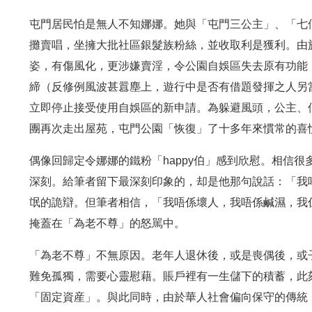
屯門居民怕是無人不知娜娜。她與「屯門三公主」、「七
攤賣唱，坐擁大批社區銀髮族粉絲，並收取利是獲利。由
姿，有傷風化，更涉嫌賣淫，令公園自娛區失去原有功能
締（反修例風波甚囂塵上，遊行中是否有借題發揮之人另
立即停止接受使用自娛區的新申請。為躲避風頭，公主、
團再次走出屋苑，屯門公園「恢復」了十多年來慣常的喜悅氣氛，the 
偶像回歸定令娜娜的鐵粉「happy伯」感到欣慰。相信很
深刻。給筆者留下最深刻印象的，却是他那句說話：「我
氓的詭辯。但筆者相信，「我唔係壞人，我唔係鹹濕，我
掩蓋在「為老不尊」的怒駡中。
「為老不尊」不無原因。老年人退休後，或是喪偶後，或
難免孤獨，需要心靈慰藉。賬戶裡有一生儲下的積蓄，此
「固定資産」。與此同時，由於華人社會偏向保守的傳統