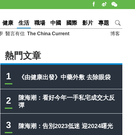
健康
生活
職場
中國
國際
影片
專題
學
醫言有信
The China Current
博客
熱門文章
1
《由健康出發》中藥外敷 去除眼袋
陳海潮：看好今年一手私宅成交大反
2
彈
3
陳海潮：告別2023低迷 迎2024曙光