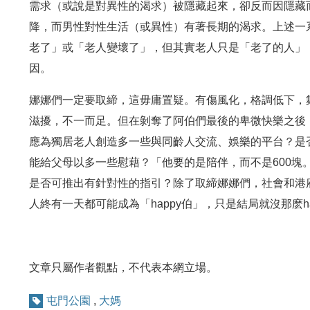
需求（或說是對異性的渴求）被隱藏起來，卻反而因隱藏
降，而男性對性生活（或異性）有著長期的渴求。上述一
老了」或「老人變壞了」，但其實老人只是「老了的人」
因。
娜娜們一定要取締，這毋庸置疑。有傷風化，格調低下，
滋擾，不一而足。但在剝奪了阿伯們最後的卑微快樂之後
應為獨居老人創造多一些與同齡人交流、娛樂的平台？是
能給父母以多一些慰藉？「他要的是陪伴，而不是600塊
是否可推出有針對性的指引？除了取締娜娜們，社會和港
人終有一天都可能成為「happy伯」，只是結局就沒那麽ha
文章只屬作者觀點，不代表本網立場。
屯門公園
,
大媽