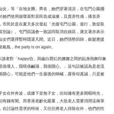
仙女」等「在地女團」齊名，她們穿著清凉，在屯門公園擺
於她們使用揚聲器對居民造成滋擾，且賣弄性感，搔首弄
，市民於是在夏天多次發起「光復屯門公園」遊行，敦促取
當別論）。屯門區議會一致認同取消自娛區，康文署亦表示
仙女們選擇暫時隱退凡間。近日，她們强勢回歸，銀髮應援
party is on again。
多讀者對「happy伯」與齒白脣紅的娜娜之間的貼身熱舞印象
唔係壞人，我唔係鹹濕，我係開心。」這句話被認為是老流
係開心」可能是他們一生最後的呐喊，露骨却真誠，只是被
子女在外奔波，或膝下並無子女，但却擁有更多閑暇時光，
刻有錢有閑。而香港老齡化嚴重，大批老人需要消用這兩筆
，在討論性需求的時候，又往往將老人排除在外，他們的性