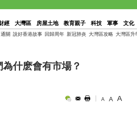
財經
大灣區
房屋土地
教育親子
科技
軍事
文化
通關
說好香港故事
回歸周年
新冠肺炎
大灣區攻略
大灣區升
們為什麽會有市場？
A
A
A