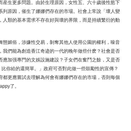
而産生更多問題。由於生理原因，女性五、六十歲後性慾下
系列原因，催生了娜娜們存在的市場。社會上常說「壞人變
，人類的基本需求不存在好與壞的界限，而是持續繁衍的動
舞態媚俗，涉嫌性交易，剝奪其他人使用公園的權利，噪音
，我們能為創造香江奇迹的一代的晚年做些什麽？社會是否
否應加强專門的文娛設施建設？子女們在奮鬥之餘，又是否
。比你給的還簡單。」政府可否對此做一些鼓勵性的宣傳？
府都更應嘗試去理解為何會有娜娜們存在的市場，否則每個
ppy了。