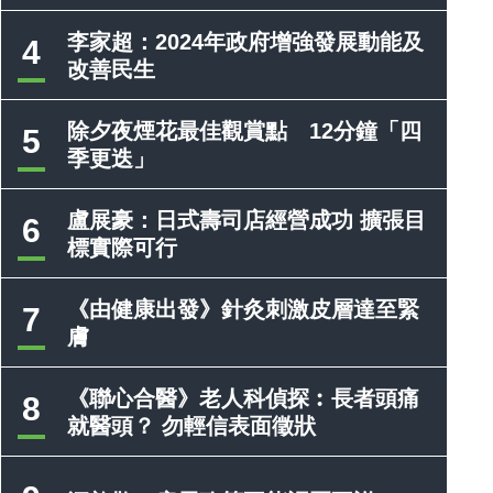
李家超：2024年政府增強發展動能及
4
改善民生
除夕夜煙花最佳觀賞點 12分鐘「四
5
季更迭」
盧展豪：日式壽司店經營成功 擴張目
6
標實際可行
《由健康出發》針灸刺激皮層達至緊
7
膚
《聯心合醫》老人科偵探︰長者頭痛
8
就醫頭？ 勿輕信表面徵狀