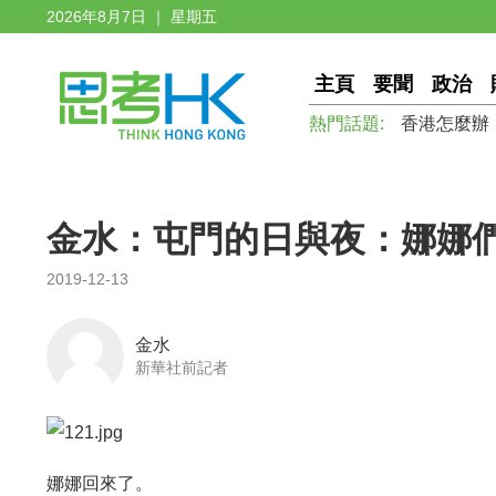
2026年8月7日 ｜ 星期五
主頁
要聞
政治
熱門話題:
香港怎麼辦
金水：屯門的日與夜：娜娜
2019-12-13
金水
新華社前記者
娜娜回來了。