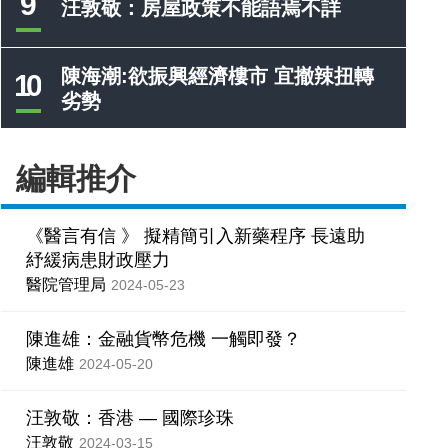
9
汪敦敬：房屋政策不能語焉不詳
陳海潮:欲振興經濟樓市 宜撤辣扭轉
10
劣勢
編輯推介
《醫言有信 》 擬精簡引入新藥程序 長遠助
紓緩病患財政壓力
醫院管理局
2024-05-23
陳進雄：金融貨幣危機 一觸即發？
陳進雄
2024-05-20
汪敦敬：香港 — 國際珍珠
汪敦敬
2024-03-15