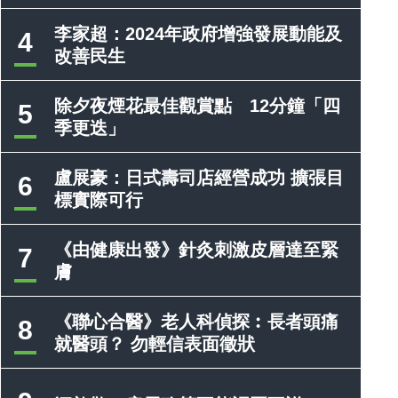
李家超：2024年政府增強發展動能及
4
改善民生
除夕夜煙花最佳觀賞點 12分鐘「四
5
季更迭」
盧展豪：日式壽司店經營成功 擴張目
6
標實際可行
《由健康出發》針灸刺激皮層達至緊
7
膚
《聯心合醫》老人科偵探︰長者頭痛
8
就醫頭？ 勿輕信表面徵狀