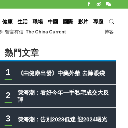
健康
生活
職場
中國
國際
影片
專題
學
醫言有信
The China Current
博客
熱門文章
1
《由健康出發》中藥外敷 去除眼袋
陳海潮：看好今年一手私宅成交大反
2
彈
3
陳海潮：告別2023低迷 迎2024曙光