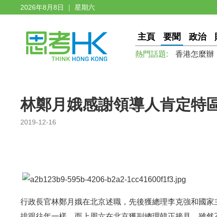
2026年8月8日 ｜ 星期六
主頁
要聞
政治
熱門話題:
香港怎麼辦
林鄭月娥感謝領導人肯定特
2019-12-16
行政長官林鄭月娥在北京述職，先後獲總理李克強和國家
排跟往年一樣。而上周六在北京獲副總理韓正接見，雖然