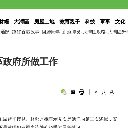
財經
大灣區
房屋土地
教育親子
科技
軍事
文化
通關
說好香港故事
回歸周年
新冠肺炎
大灣區攻略
大灣區升
區政府所做工作
A
A
A
主席習平接見。林鄭月娥表示今次是她任內第三次述職，安
不是述職但有機會讓她介紹香港最新情況。