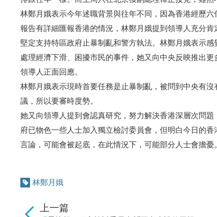
林鄭月娥表示今年述職背景與往年不同，因為香港經歷六
報告有詳細匯報香港的情況，林鄭月娥提到領導人充分肯
堅定支持特區政府止暴制亂和警方執法。林鄭月娥表示感
處理經濟下滑、困擾市民的事件，她又向中央反映推出更
領導人正面回應。
林鄭月娥表示現時首要任務是止暴制亂，被問到中央有沒有
議，所以要審時度勢。
她又向領導人提到會認真研究，努力解決香港深層次問題
府已物色一些人士加入獨立檢討委員會，但明白今日的香
言論，可能會被起底，在此情況下，可能部分人士會擔憂
林鄭月娥
上一篇