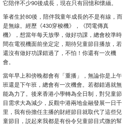
它陪伴不少90後成長，現在只有回憶和懷緬。
筆者生於80後，陪伴我童年成長的不是有線，而
是無線。經歷《430穿梭機》，《閃電傳真
機》，想當年每天放學，做好功課，總會校準時
間在電視機面前坐定定，期待兒童節目播放，若
還沒有做好功課錯過了，不怕！你還有一次機
會。
當年早上和傍晚都會有「重播」，無論你是上午
班還是下午班，總會有一次機會。若都錯過就無
能為力了。後來香港小學轉為全日制，對兒童節
目需求大為減少，反觀中港兩地金融發展一日千
里，我有份擔任主播的財經節目就取代了這些兒
童節目，説起來我都是有份令兒童節目式微的幫