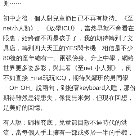
兇⋯⋯
初中之後，個人對兒童節目已不再有期待。《至
net小人類》、《放學ICU》，當然早就不會看在
眼裏，始終都不再是孩子了，我的期待轉到了文
具店，轉到四大天王的YES閃卡機，相信是不少
80後的童年總有一、兩張傍身。升上中學，網絡
世界更多姿多彩，與其看《至net 小人類》，倒
不如直接上net玩玩ICQ，期待與鄰班的男同學
「OH OH」說兩句，到抱著keyboard入睡，那份
期待雖然患得患失，像煲無米粥，但現在回想，
是美好的回憶。
有人說：歸根究底，兒童節目敵不過時代的洪
流，當每個人手上擁有一部或多於一半的手機，