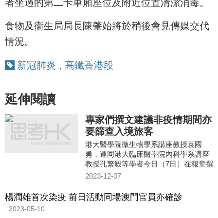
者坐過的第二卡車廂座位及附近位置清潔消毒。
食物及衞生局局長陳肇始將於稍後會見傳媒交代
情況。
新冠肺炎
,
高鐵香港段
延伸閱讀
專家們撰文建議非疫情期間亦
要篩查入境旅客
港大醫學院微生物學系講座教授袁國
勇，連同港大臨床醫學院內科學系講座
教授孔繁毅等學者今日（7日）在報章撰
文，就香港未來應對疫情提出建議，指
2023-12-07
沒有人會知道大疫症何時再
楊潤雄首次染疫 前日活動同場澳門官員亦確診
2023-05-10