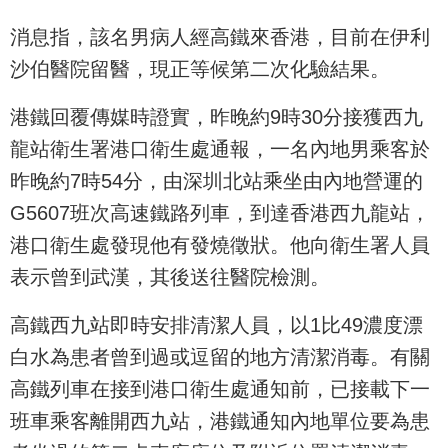
消息指，該名男病人經高鐵來香港，目前在伊利
沙伯醫院留醫，現正等候第二次化驗結果。
港鐵回覆傳媒時證實，昨晚約9時30分接獲西九
龍站衛生署港口衛生處通報，一名內地男乘客於
昨晚約7時54分，由深圳北站乘坐由內地營運的
G5607班次高速鐵路列車，到達香港西九龍站，
港口衛生處發現他有發燒徵狀。他向衛生署人員
表示曾到武漢，其後送往醫院檢測。
高鐵西九站即時安排清潔人員，以1比49濃度漂
白水為患者曾到過或逗留的地方清潔消毒。有關
高鐵列車在接到港口衛生處通知前，已接載下一
班車乘客離開西九站，港鐵通知內地單位要為患