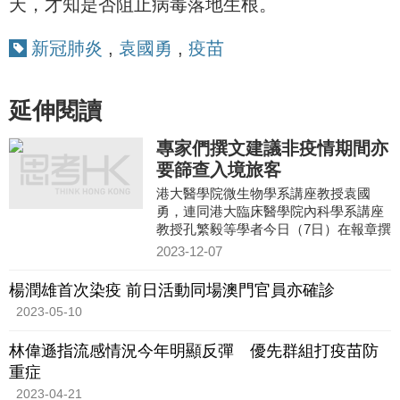
天，才知是否阻止病毒落地生根。
新冠肺炎
,
袁國勇
,
疫苗
延伸閱讀
專家們撰文建議非疫情期間亦
要篩查入境旅客
港大醫學院微生物學系講座教授袁國
勇，連同港大臨床醫學院內科學系講座
教授孔繁毅等學者今日（7日）在報章撰
文，就香港未來應對疫情提出建議，指
2023-12-07
沒有人會知道大疫症何時再
楊潤雄首次染疫 前日活動同場澳門官員亦確診
2023-05-10
林偉遜指流感情況今年明顯反彈 優先群組打疫苗防
重症
2023-04-21