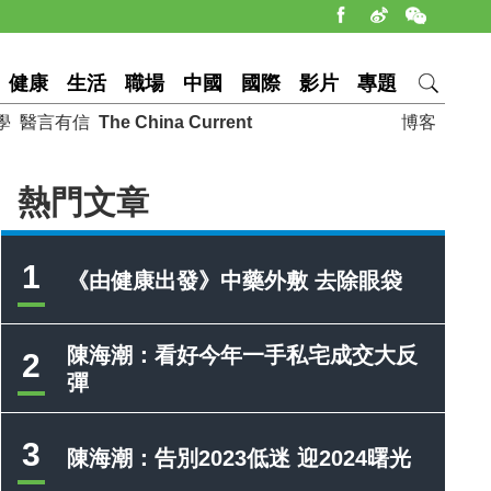
健康
生活
職場
中國
國際
影片
專題
學
醫言有信
The China Current
博客
熱門文章
1
《由健康出發》中藥外敷 去除眼袋
陳海潮：看好今年一手私宅成交大反
2
彈
3
陳海潮：告別2023低迷 迎2024曙光