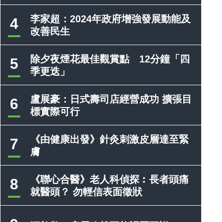
李家超：2024年政府增強發展動能及
4
改善民生
除夕夜煙花最佳觀賞點 12分鐘「四
5
季更迭」
盧展豪：日式壽司店經營成功 擴張目
6
標實際可行
《由健康出發》針灸刺激皮層達至緊
7
膚
《聯心合醫》老人科偵探︰長者頭痛
8
就醫頭？ 勿輕信表面徵狀