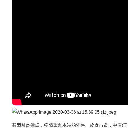
新型肺炎肆虐，疫情重創本港的零售、飲食市道，中原(工