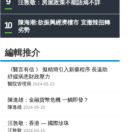
9
汪敦敬：房屋政策不能語焉不詳
陳海潮:欲振興經濟樓市 宜撤辣扭轉
10
劣勢
編輯推介
《醫言有信 》 擬精簡引入新藥程序 長遠助
紓緩病患財政壓力
醫院管理局
2024-05-23
陳進雄：金融貨幣危機 一觸即發？
陳進雄
2024-05-20
汪敦敬：香港 — 國際珍珠
汪敦敬
2024-03-15