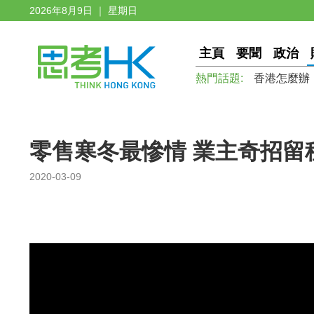
2026年8月9日 ｜ 星期日
主頁
要聞
政治
熱門話題:
香港怎麼辦
零售寒冬最慘情 業主奇招留
2020-03-09