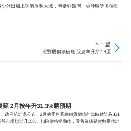
減少外出加上訪港旅客大減，包括銅鑼灣、尖沙咀等多個旺
下一篇
滙豐股價續破底 股息率升穿7.8厘
蘇 2月按年升31.3%勝預期
。政府統計處公布，2月的零售業總銷貨價值的臨時估計為331
遠高於市場預期升15%。扣除價格變動後，零售業總銷貨數量估計