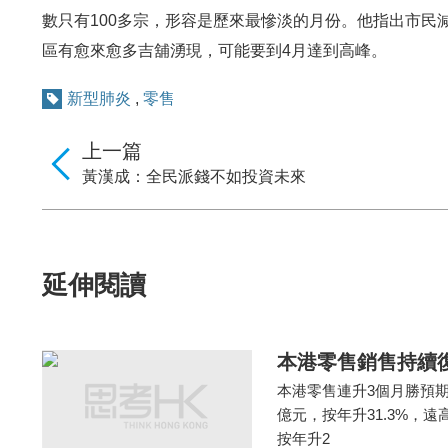
數只有100多宗，形容是歷來最慘淡的月份。他指出市民
區有愈來愈多吉舖湧現，可能要到4月達到高峰。
新型肺炎
,
零售
上一篇
黃漢成：全民派錢不如投資未來
延伸閱讀
本港零售銷售持續復
本港零售連升3個月勝預期
億元，按年升31.3%，
按年升2