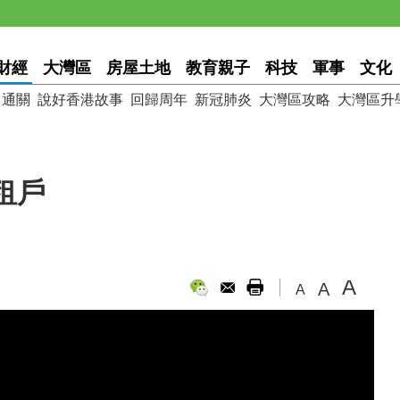
財經
大灣區
房屋土地
教育親子
科技
軍事
文化
通關
說好香港故事
回歸周年
新冠肺炎
大灣區攻略
大灣區升
租戶
A
A
A