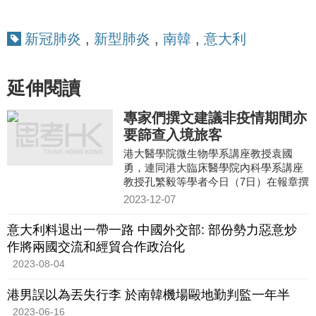
新冠肺炎
,
新型肺炎
,
南韓
,
意大利
延伸閱讀
專家們撰文建議非疫情期間亦
要篩查入境旅客
港大醫學院微生物學系講座教授袁國
勇，連同港大臨床醫學院內科學系講座
教授孔繁毅等學者今日（7日）在報章撰
文，就香港未來應對疫情提出建議，指
2023-12-07
沒有人會知道大疫症何時再
意大利料退出一帶一路 中國外交部: 部份勢力惡意炒
作將兩國交流和經貿合作政治化
2023-08-04
港男誤以為丟失行李 於南韓機場毆地勤判監一年半
2023-06-16