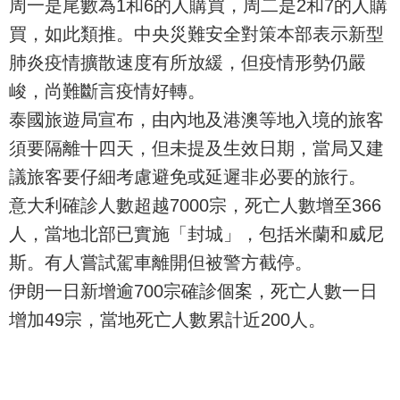
周一是尾數為1和6的人購買，周二是2和7的人購
買，如此類推。中央災難安全對策本部表示新型
肺炎疫情擴散速度有所放緩，但疫情形勢仍嚴
峻，尚難斷言疫情好轉。
泰國旅遊局宣布，由內地及港澳等地入境的旅客
須要隔離十四天，但未提及生效日期，當局又建
議旅客要仔細考慮避免或延遲非必要的旅行。
意大利確診人數超越7000宗，死亡人數增至366
人，當地北部已實施「封城」，包括米蘭和威尼
斯。有人嘗試駕車離開但被警方截停。
伊朗一日新增逾700宗確診個案，死亡人數一日
增加49宗，當地死亡人數累計近200人。