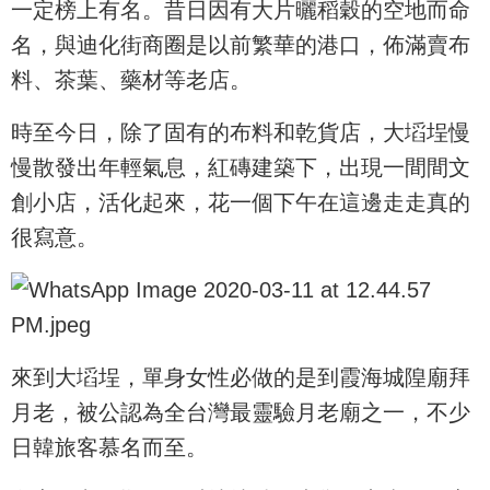
一定榜上有名。昔日因有大片曬稻穀的空地而命
名，與迪化街商圈是以前繁華的港口，佈滿賣布
料、茶葉、藥材等老店。
時至今日，除了固有的布料和乾貨店，大塪埕慢
慢散發出年輕氣息，紅磚建築下，出現一間間文
創小店，活化起來，花一個下午在這邊走走真的
很寫意。
來到大塪埕，單身女性必做的是到霞海城隍廟拜
月老，被公認為全台灣最靈驗月老廟之一，不少
日韓旅客慕名而至。