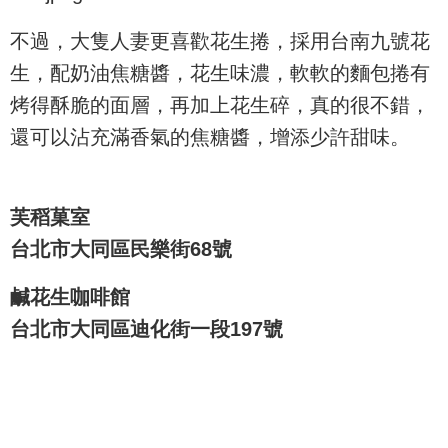
不過，大隻人妻更喜歡花生捲，採用台南九號花
生，配奶油焦糖醬，花生味濃，軟軟的麵包捲有
烤得酥脆的面層，再加上花生碎，真的很不錯，
還可以沾充滿香氣的焦糖醬，增添少許甜味。
芙稻菓室
台北市大同區民樂街68號
鹹花生咖啡館
台北市大同區迪化街一段197號