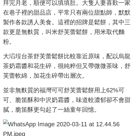
拜完月老，順便可以填填肚。大隻人妻喜歎一家
在巷子裡的甜品店，平常只有兩位甜點師，默默
製作各款誘人美食。這裡的招牌是鬆餅，其中三
款更是無麩質，叫米舒芙蕾鬆餅，用米取代麵
粉。
大塪埕台茶舒芙蕾鬆餅比較靠近原味，配以烏龍
茶奶霜醬和花生碎，很純粹但又帶微微茶味，舒
芙蕾軟綿，加花生碎帶出層次。
並非無麩質的福灣可可舒芙蕾鬆餅用上62%可
可、脆笛酥和中沢奶霜醬，味道較濃郁卻不會甜
膩，脆笛酥更勾起了一絲童年回憶。