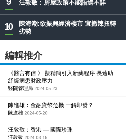
9
汪敦敬：房屋政策不能語焉不詳
陳海潮:欲振興經濟樓市 宜撤辣扭轉
10
劣勢
編輯推介
《醫言有信 》 擬精簡引入新藥程序 長遠助
紓緩病患財政壓力
醫院管理局
2024-05-23
陳進雄：金融貨幣危機 一觸即發？
陳進雄
2024-05-20
汪敦敬：香港 — 國際珍珠
汪敦敬
2024-03-15