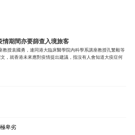
疫情期間亦要篩查入境旅客
座教授袁國勇，連同港大臨床醫學院內科學系講座教授孔繁毅等
撰文，就香港未來應對疫情提出建議，指沒有人會知道大疫症何
為極卑劣