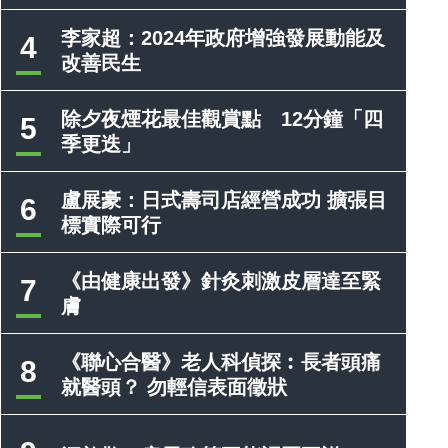
李家超：2024年政府增強發展動能及
4
改善民生
除夕夜煙花最佳觀賞點 12分鐘「四
5
季更迭」
盧展豪：日式壽司店經營成功 擴張目
6
標實際可行
《由健康出發》針灸刺激皮層達至緊
7
膚
《聯心合醫》老人科偵探︰長者頭痛
8
就醫頭？ 勿輕信表面徵狀