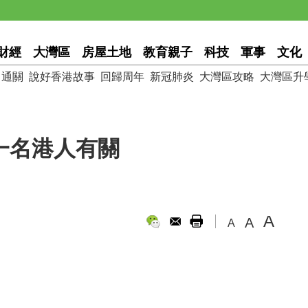
財經
大灣區
房屋土地
教育親子
科技
軍事
文化
通關
說好香港故事
回歸周年
新冠肺炎
大灣區攻略
大灣區升
一名港人有關
A
A
A