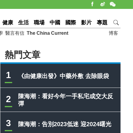
健康
生活
職場
中國
國際
影片
專題
學
醫言有信
The China Current
博客
熱門文章
1
《由健康出發》中藥外敷 去除眼袋
陳海潮：看好今年一手私宅成交大反
2
彈
3
陳海潮：告別2023低迷 迎2024曙光