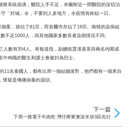
醫療系統崩潰，醫院人手不足，米蘭附近一間醫院的深切治
尊守「封城」令，不要到人多地方，令疫情有終結一日。
宗個案，就佔了81宗，而首爾市亦佔了19宗。南韓的染病組
人數不足1000人，與其他國家多數長者染病情況不同。
亡人數有354人。有報道指，副總統賈漢基里與兩名內閣成
疫中殉職的醫生和護士會被封為烈士。
診的11名泰國人，都有出席一個結婚派對，他們都有一個來自
，懷疑是傳播病毒的源頭。
下一篇
下周一推電子牛肉乾 灣仔將軍澳深水埗3區先行