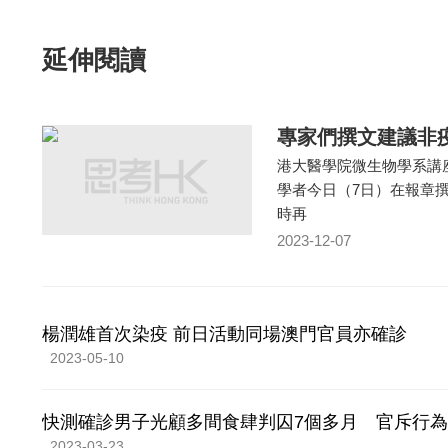
延伸閱讀
專家們撰文建議非
港大醫學院微生物學系講
學者今日（7日）在報章
時再
2023-12-07
楊潤雄首次染疫 前日活動同場澳門官員亦確診
2023-05-10
快測確診男子光顧多間食肆判囚7個多月 官斥行
2023-03-23