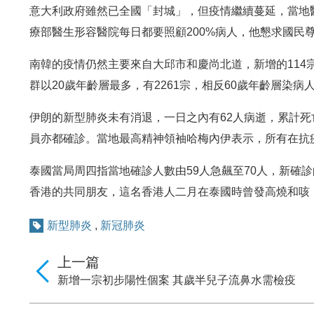
意大利政府雖然已全國「封城」，但疫情繼續蔓延，當地
療部醫生形容醫院每日都要照顧200%病人，他懇求國民
南韓的疫情仍然主要來自大邱市和慶尚北道，新增的114
群以20歲年齡層最多，有2261宗，相反60歲年齡層染病
伊朗的新型肺炎未有消退，一日之內有62人病逝，累計死
員亦都確診。當地最高精神領袖哈梅內伊表示，所有在抗
泰國當局周四指當地確診人數由59人急飆至70人，新確
香港的共同朋友，這名香港人二月在泰國時曾發高燒和咳
新型肺炎
,
新冠肺炎
上一篇
新增一宗初步陽性個案 其歲半兒子流鼻水需檢疫