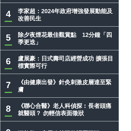
李家超：2024年政府增強發展動能及
4
改善民生
除夕夜煙花最佳觀賞點 12分鐘「四
5
季更迭」
盧展豪：日式壽司店經營成功 擴張目
6
標實際可行
《由健康出發》針灸刺激皮層達至緊
7
膚
《聯心合醫》老人科偵探︰長者頭痛
8
就醫頭？ 勿輕信表面徵狀