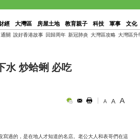
財經
大灣區
房屋土地
教育親子
科技
軍事
文化
通關
說好香港故事
回歸周年
新冠肺炎
大灣區攻略
大灣區升
水 炒蛤蜊 必吃
A
A
A
沒寫過的，是在地人才知道的名店。老公大人和表哥們在這