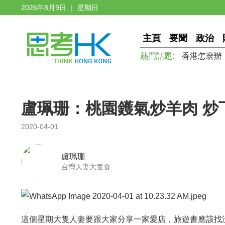
2026年8月9日 ｜ 星期日
主頁
要聞
政治
熱門話題:
香港怎麼辦
盧珮珊：桃園鑊氣炒羊肉 炒下
2020-04-01
盧珮珊
台灣人妻大隻食
這個星期大隻人妻要跟大家分享一家愛店，旅遊書應該找