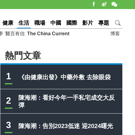
健康
生活
職場
中國
國際
影片
專題
學
醫言有信
The China Current
博客
熱門文章
1
《由健康出發》中藥外敷 去除眼袋
陳海潮：看好今年一手私宅成交大反
2
彈
3
陳海潮：告別2023低迷 迎2024曙光