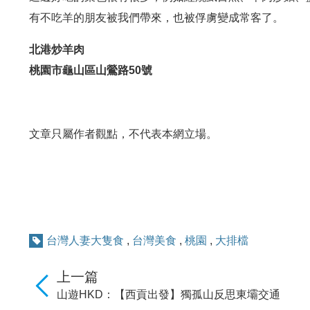
有不吃羊的朋友被我們帶來，也被俘虜變成常客了。
北港炒羊肉
桃園市龜山區山鶯路50號
文章只屬作者觀點，不代表本網立場。
台灣人妻大隻食
,
台灣美食
,
桃園
,
大排檔
上一篇
山遊HKD：【西貢出發】獨孤山反思東壩交通