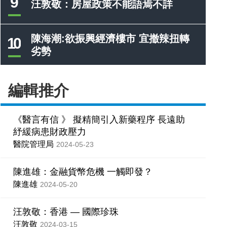
9
汪敦敬：房屋政策不能語焉不詳
陳海潮:欲振興經濟樓市 宜撤辣扭轉
10
劣勢
編輯推介
《醫言有信 》 擬精簡引入新藥程序 長遠助
紓緩病患財政壓力
醫院管理局
2024-05-23
陳進雄：金融貨幣危機 一觸即發？
陳進雄
2024-05-20
汪敦敬：香港 — 國際珍珠
汪敦敬
2024-03-15