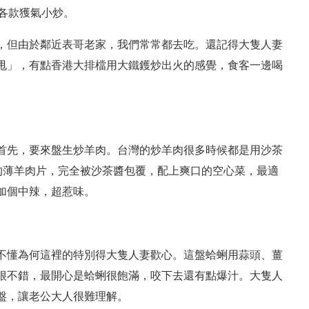
各款獲氣小炒。
，但由於鄰近表哥老家，我們常常都去吃。還記得大隻人妻
甩」，有點香港大排檔用大鐵鑊炒出火的感覺，食客一邊喝
首先，要來盤生炒羊肉。台灣的炒羊肉很多時候都是用沙茶
的薄羊肉片，完全被沙茶醬包覆，配上爽口的空心菜，最適
加個中辣，超惹味。
不懂為何這裡的特別得大隻人妻歡心。這盤蛤蜊用蒜頭、薑
很不錯，最開心是蛤蜊很飽滿，咬下去還有點爆汁。大隻人
盤，讓老公大人很難理解。