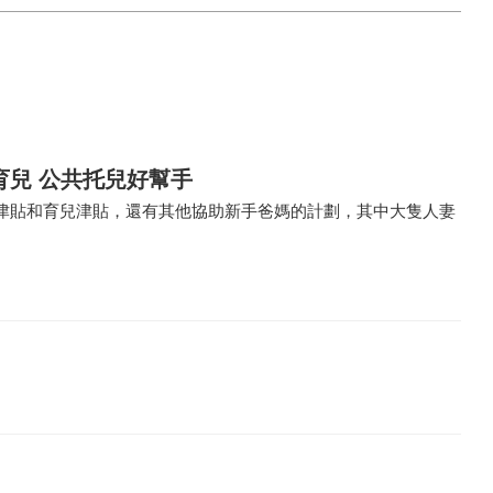
育兒 公共托兒好幫手
津貼和育兒津貼，還有其他協助新手爸媽的計劃，其中大隻人妻
。