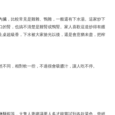
內臟，比較常見是雞雜、鴨雜，一般還有下水湯。這家炒下
口的腎，也搞不清楚是雞腎或鴨腎。家人喜歡這道炒得有鑊
上桌超級香，下水被大家搶光以後，還是會意猶未盡，把榨
然不同，相對軟一些，不過很會吸醬汁，讓人吃不停。
鹽酥蝦等，大隻人妻建議要人多才能嘗試到各款菜色，曾經