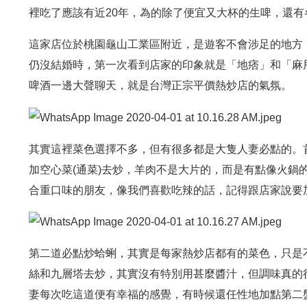
裡吃了應該有近20年，為的除了便宜又大杯的生啤，還有
這家店位於桃園龜山工業區附近，是遊客不會涉足的地方
仍沒結婚時，第一次看到店家的印象就是「地痞」和「麻
啤酒一邊大聲聊天，就是台灣正宗平價熱炒店的氣氛。
其實這裡菜色選擇不多，但有很多都是大隻人妻必點的。
加空心菜(通菜)去炒，羊肉不是大片的，而是有點像火鍋
合重口味的朋友，像我們喜歡吃辣的話，記得跟店家說要
第二道必點炒蛤蜊，其實是每家熱炒店都有的菜色，只是
絲和九層塔去炒，其實沒有特別用甚麼醬汁，但調味真的
妻每次吃這道便有幸福的感覺，有時候還任性地加點第二