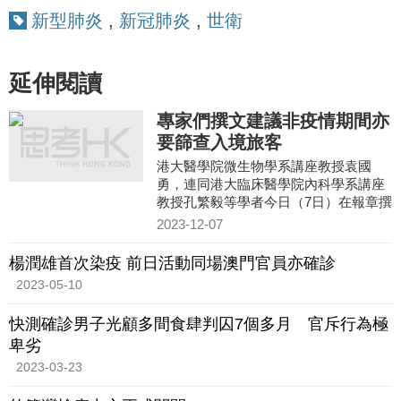
新型肺炎
,
新冠肺炎
,
世衛
延伸閱讀
專家們撰文建議非疫情期間亦
要篩查入境旅客
港大醫學院微生物學系講座教授袁國
勇，連同港大臨床醫學院內科學系講座
教授孔繁毅等學者今日（7日）在報章撰
文，就香港未來應對疫情提出建議，指
2023-12-07
沒有人會知道大疫症何時再
楊潤雄首次染疫 前日活動同場澳門官員亦確診
2023-05-10
快測確診男子光顧多間食肆判囚7個多月 官斥行為極
卑劣
2023-03-23