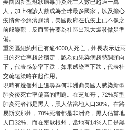
美國因新型冠狀病毒肺炎死亡人數已超過一萬
人，加上確診人數成為全球最多國家，以及擔心
疫情會令經濟崩潰，美國政府在抗疫上已不像之
前般樂觀，反而警告要為社區出現大爆發做足準
備。
重災區紐約州已有逾4000人死亡，州長表示近兩
日的死亡率趨於穩定，認為如果染病趨勢調頭向
下，代表感染率下跌，如果感染率下跌，代表社
交疏遠策略在起作用。
現時有幾個州正追尋為何非洲裔美國人感染新型
肺炎後死亡率偏高的問題。在芝加哥，72%新型
肺炎死者都是黑人，黑人佔當地人口30%。在路
易斯安那州，70%死者都是非洲裔，黑人佔當地
人口32%。而在密歇根州，當地有14%人口是黑