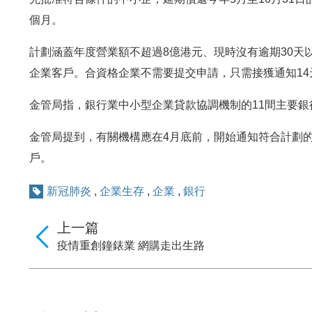
個月。
計劃涵蓋年度營業額不超過8億港元、現時沒有逾期30天
企業客戶。合資格企業不需要提交申請，只需接獲通知1
金管局指，銀行業中小型企業貸款協調機制的11間主要
金管局提到，有關機構應在4月底前，開始通知符合計劃的
戶。
新冠肺炎
,
企業生存
,
企業
,
銀行
上一篇
疫情重創鐘錶業 網購走出生路