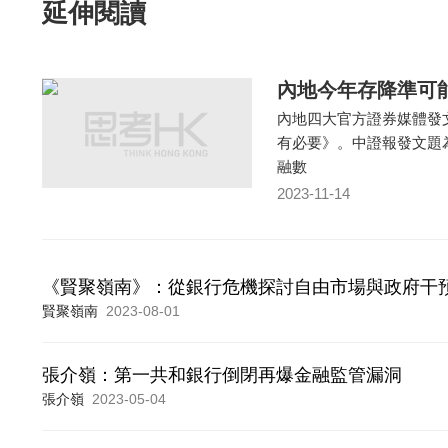
延伸閱讀
內地今年存降準可能
內地四大官方證券媒體發
有必要》。中證報發文題
融數
2023-11-14
《賢聚嶺南》：從銀行危機探討自由市場與政府干
賢聚嶺南
2023-08-01
張介嶺：第一共和銀行倒閉再爆金融監管漏洞
張介嶺
2023-05-04