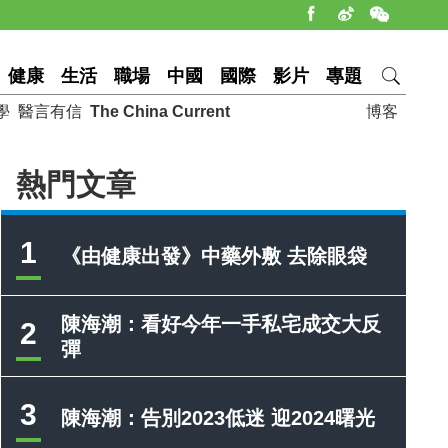
健康
生活
職場
中國
國際
影片
專題
學
醫言有信
The China Current
博客
熱門文章
1
《由健康出發》中藥外敷 去除眼袋
陳海潮：看好今年一手私宅成交大反
2
彈
3
陳海潮：告別2023低迷 迎2024曙光