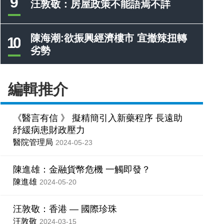
9
汪敦敬：房屋政策不能語焉不詳
陳海潮:欲振興經濟樓市 宜撤辣扭轉
10
劣勢
編輯推介
《醫言有信 》 擬精簡引入新藥程序 長遠助
紓緩病患財政壓力
醫院管理局
2024-05-23
陳進雄：金融貨幣危機 一觸即發？
陳進雄
2024-05-20
汪敦敬：香港 — 國際珍珠
汪敦敬
2024-03-15