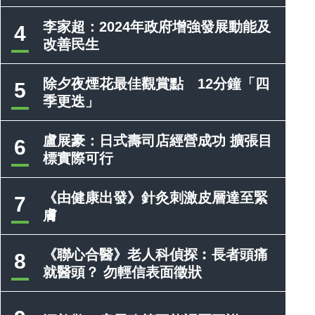
李家超：2024年政府增強發展動能及
4
改善民生
除夕夜煙花最佳觀賞點 12分鐘「四
5
季更迭」
盧展豪：日式壽司店經營成功 擴張目
6
標實際可行
《由健康出發》針灸刺激皮層達至緊
7
膚
《聯心合醫》老人科偵探︰長者頭痛
8
就醫頭？ 勿輕信表面徵狀