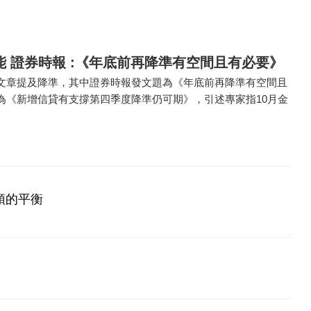
 證券時報 :《年底前再降準有空間且有必要》
文章提及降準，其中證券時報發文題為《年底前再降準有空間且
為《新增信貸有支撐第四季度降準仍可期》，引述專家指10月金
預的平衡