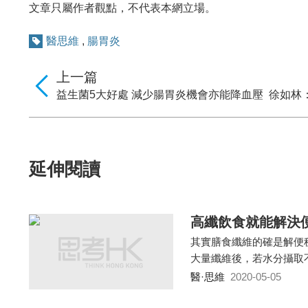
文章只屬作者觀點，不代表本網立場。
醫思維
,
腸胃炎
上一篇
益生菌5大好處 減少腸胃炎機會亦能降血壓
徐如林
延伸閱讀
高纖飲食就能解決
其實膳食纖維的確是解便
大量纖維後，若水分攝取
醫·思維
2020-05-05