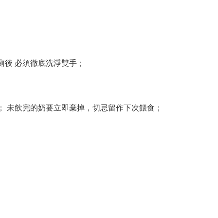
廁後 必須徹底洗淨雙手；
； 未飲完的奶要立即棄掉，切忌留作下次餵食；