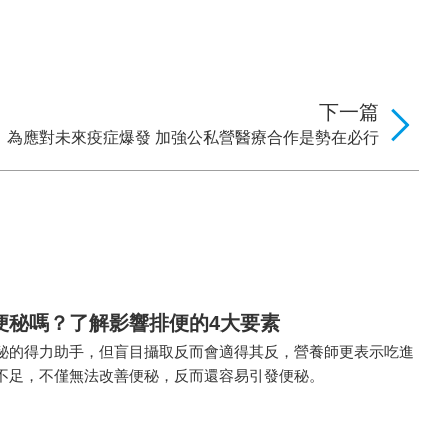
下一篇
：為應對未來疫症爆發 加強公私營醫療合作是勢在必行
便秘嗎？了解影響排便的4大要素
秘的得力助手，但盲目攝取反而會適得其反，營養師更表示吃進
不足，不僅無法改善便秘，反而還容易引發便秘。