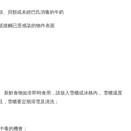
類、貝類或未經巴氏消毒的牛奶
子或接觸已受感染的物件表面
 新鮮食物如非即時食用，請放入雪櫃或冰格內， 雪櫃溫度
，而且，雪櫃要定期溶雪及清洗；
 中毒的機會；