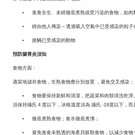
•
進食全生、未經徹底煮熟或受污染的食物，如肉
•
經由他人傳染 – 透過吸入空氣中已受感染的粒
•
接觸已受感染的動物
預防腸胃炎須知
食物方面﹕
適當地儲存食物，生熟食物應分別放置 ，避免交叉感染；
•
食物要保持新鮮和清潔，把蔬菜和肉類清洗乾淨。
須保持攝氏 4 度以下，冰格溫度須為 攝氏 -18度以下
•
徹底煮熟食物；食水徹底煮沸；
•
避免進食未熟透的海產貝穀類食物，以減少食物