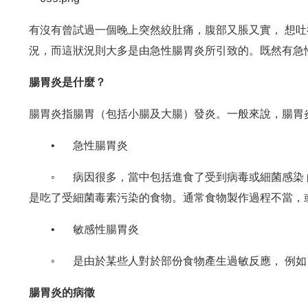
有沒有曾試過一個晚上突然絞肚痛，腹部又脹又實， 想
況，而這狀況則大多是由急性腸胃炎所引致的。既然有急
腸胃炎是什麼？
腸胃炎指腸胃（包括小腸及大腸）發炎。一般來說，腸胃
•
急性腸胃炎
◦
病因很多，當中包括進食了受到病毒或細菌感染 
是吃了受細菌毒素污染的食物。通常食物製作過程不當，
•
敏感性腸胃炎
◦
是由於某些人對於部份食物產生過敏反應， 例
腸胃炎的病徵