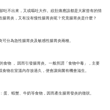
吐卻吐不出來，又或嘔吐大作。絞肚痛應該都是大家曾有的情
性腸胃炎，又有沒有慢性腸胃炎呢？究竟腸胃炎是什麼？
炎可分為急性腸胃炎及敏感性腸胃炎兩種。
的食物 ， 因而引發腸胃炎。一般所謂「食物中毒」，主要
或食物在室溫內存放過久，便會讓病菌有機會滋生。
如﹕蛋、蝦蟹、牛奶等食物，因而產生腸胃發炎的徵狀。