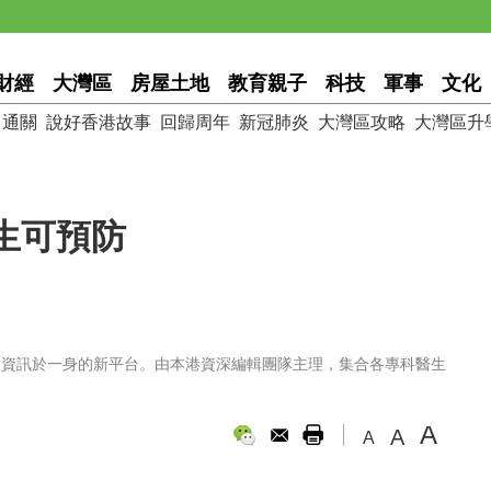
財經
大灣區
房屋土地
教育親子
科技
軍事
文化
通關
說好香港故事
回歸周年
新冠肺炎
大灣區攻略
大灣區升
生可預防
鍵資訊於一身的新平台。由本港資深編輯團隊主理，集合各專科醫生
A
A
A