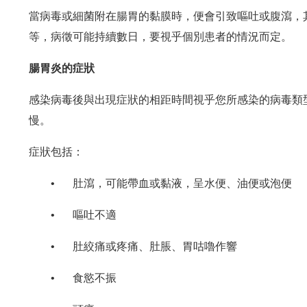
當病毒或細菌附在腸胃的黏膜時，便會引致嘔吐或腹瀉，
等，病徵可能持續數日，要視乎個別患者的情況而定。
腸胃炎的症狀
感染病毒後與出現症狀的相距時間視乎您所感染的病毒類
慢。
症狀包括：
•
肚瀉，可能帶血或黏液，呈水便、油便或泡便
•
嘔吐不適
•
肚絞痛或疼痛、肚脹、胃咕嚕作響
•
食慾不振