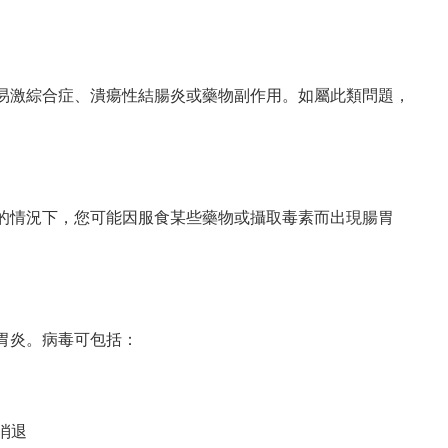
易激綜合症、潰瘍性結腸炎或藥物副作用。如屬此類問題，
的情況下，您可能因服食某些藥物或攝取毒素而出現腸胃
胃炎。病毒可包括：
消退