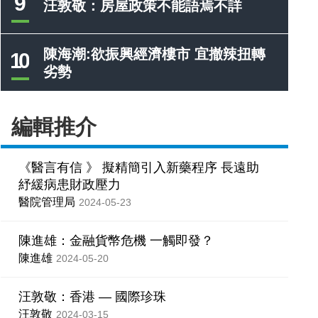
9
汪敦敬：房屋政策不能語焉不詳
陳海潮:欲振興經濟樓市 宜撤辣扭轉
10
劣勢
編輯推介
《醫言有信 》 擬精簡引入新藥程序 長遠助
紓緩病患財政壓力
醫院管理局
2024-05-23
陳進雄：金融貨幣危機 一觸即發？
陳進雄
2024-05-20
汪敦敬：香港 — 國際珍珠
汪敦敬
2024-03-15