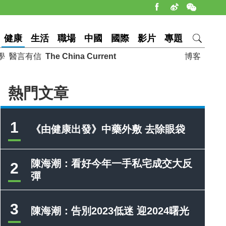
健康
生活
職場
中國
國際
影片
專題
學
醫言有信
The China Current
博客
熱門文章
1
《由健康出發》中藥外敷 去除眼袋
陳海潮：看好今年一手私宅成交大反
2
彈
3
陳海潮：告別2023低迷 迎2024曙光