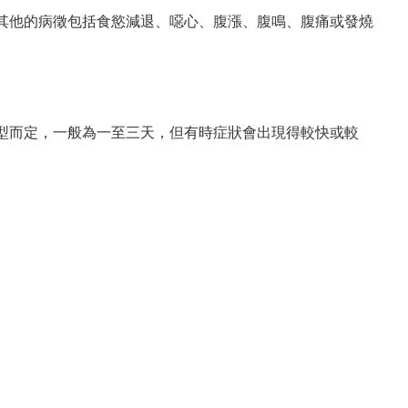
其他的病徵包括食慾減退、噁心、腹漲、腹鳴、腹痛或發燒
型而定，一般為一至三天，但有時症狀會出現得較快或較