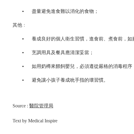
•
盡量避免進食難以消化的食物；
其他﹕
•
養成良好的個人衛生習慣，進食前、煮食前，如
•
烹調用具及餐具應清潔妥當；
•
如用奶樽來餵飼嬰兒，必須遵從嚴格的消毒程序
•
避免讓小孩子養成吮手指的壞習慣。
Source :
醫院管理局
Text by Medical Inspire