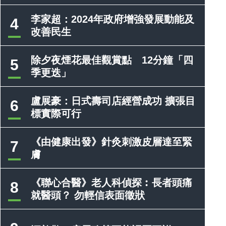
李家超：2024年政府增強發展動能及
4
改善民生
除夕夜煙花最佳觀賞點 12分鐘「四
5
季更迭」
盧展豪：日式壽司店經營成功 擴張目
6
標實際可行
《由健康出發》針灸刺激皮層達至緊
7
膚
《聯心合醫》老人科偵探︰長者頭痛
8
就醫頭？ 勿輕信表面徵狀