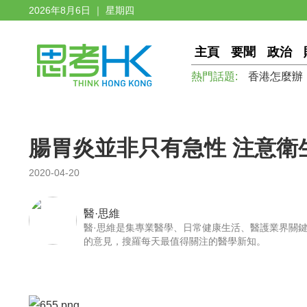
2026年8月6日 ｜ 星期四
主頁
要聞
政治
熱門話題:
香港怎麼辦
腸胃炎並非只有急性 注意衛
2020-04-20
醫·思維
醫·思維是集專業醫學、日常健康生活、醫護業界關
的意見，搜羅每天最值得關注的醫學新知。