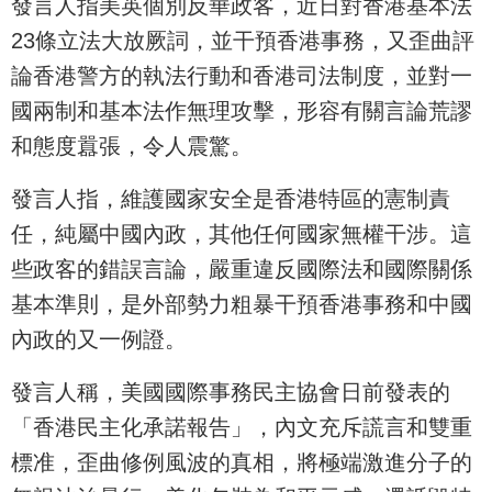
發言人指美英個別反華政客，近日對香港基本法
23條立法大放厥詞，並干預香港事務，又歪曲評
論香港警方的執法行動和香港司法制度，並對一
國兩制和基本法作無理攻擊，形容有關言論荒謬
和態度囂張，令人震驚。
發言人指，維護國家安全是香港特區的憲制責
任，純屬中國內政，其他任何國家無權干涉。這
些政客的錯誤言論，嚴重違反國際法和國際關係
基本準則，是外部勢力粗暴干預香港事務和中國
內政的又一例證。
發言人稱，美國國際事務民主協會日前發表的
「香港民主化承諾報告」，內文充斥謊言和雙重
標准，歪曲修例風波的真相，將極端激進分子的