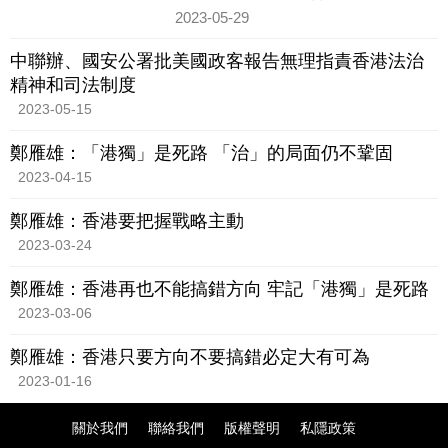
及社會動盪之苦，甚至有人陷入「港
2023-05-29
獨」、「攬炒」的政治迷思，為香港留
下深刻教訓。
中聯辦、國安公署批美國政客報告無理指責香港法治
精神和司法制度
2023-05-15
鄭雁雄：「港獨」是死路 「治」的局面仍不鞏固
2023-04-15
鄭雁雄：香港要把握戰略主動
2023-03-24
鄭雁雄：香港再也不能搞錯方向 牢記「港獨」是死路
2023-03-06
鄭雁雄：香港只要方向不要搞錯必定大有可為
2023-01-16
關於我們
聯絡我們
版權聲明
私隱政策